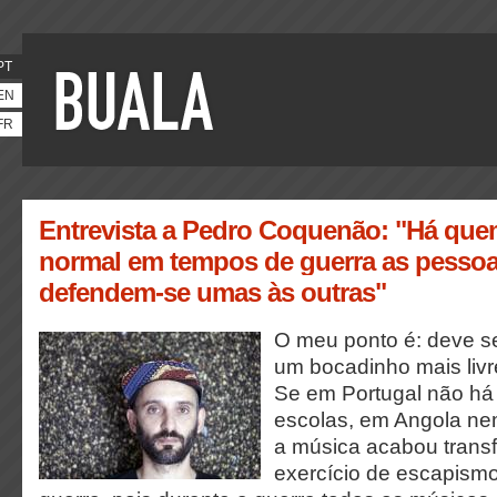
PT
EN
FR
Entrevista a Pedro Coquenão: "Há que
normal em tempos de guerra as pesso
defendem-se umas às outras"
O meu ponto é: deve s
um bocadinho mais livr
Se em Portugal não há
escolas, em Angola ne
a música acabou tran
exercício de escapism