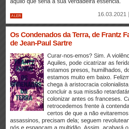
aquilo que seria a sua verdadeira essência.
16.03.2021 
A LER
Os Condenados da Terra, de Frantz Fa
de Jean-Paul Sartre
Curar-nos-emos? Sim. A violênc
Aquiles, pode cicatrizar as ferid
estamos presos, humilhados, d
estamos muito em baixo. Felizm
chega à aristocracia colonialist
concluir a sua missão retardatá
colonizar antes os franceses. C
retrocedemos frente à contend
certos de que a não evitaremos:
assassinos, precisam dela; seguem revolutea
nós e espancam a multidão. Assim, acabará 