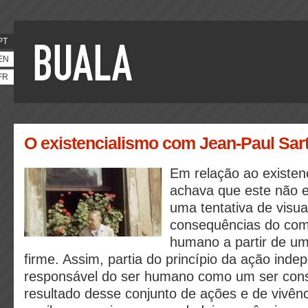
PT
EN
FR
O existencialismo com Jean-Paul Sar
Em relação ao existenc
achava que este não 
uma tentativa de visua
consequências do co
humano a partir de um
firme. Assim, partia do princípio da ação inde
responsável do ser humano como um ser cons
resultado desse conjunto de ações e de vivên