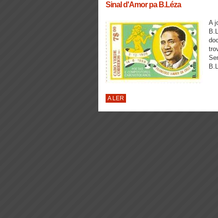
Sinal d'Amor pa B.Léza
A j
B.
doc
tro
Sem
B.L
A LER