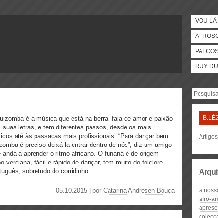
VOU LÁ 
AFROS
PALCO
RUY DU
B.LÉ
uizomba é a música que está na berra, fala de amor e paixão
 suas letras, e tem diferentes passos, desde os mais
icos até às passadas mais profissionais. “Para dançar bem
Artigo
zomba é preciso deixá-la entrar dentro de nós”, diz um amigo
 anda a aprender o ritmo africano. O funaná é de origem
o-verdiana, fácil e rápido de dançar, tem muito do folclore
tuguês, sobretudo do corridinho.
Arqui
05.10.2015 | por
Catarina Andresen Bouça
a noss
afro-a
aprese
colecçã