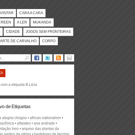
VISITAR
CARA A CARA
CREEN
A LER
MUKANDA
S
CIDADE
JOGOS SEM FRONTEIRAS
ARTE DE CARVALHO
CORPO
ZA
s com a etiqueta B.Léza
vo de Etiquetas
a alegria chegou
african nationalism
mazônica
alfaiates
ana andrade
ntação livro
arquivo das plantas da
o jardins da vitória
bastidores de fanzine