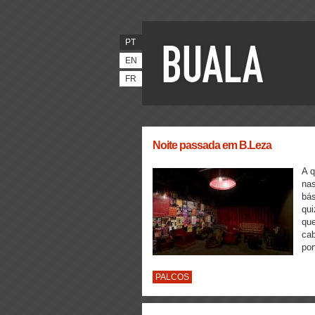
PT
EN
FR
Noite passada em B.Leza
A q
nas
bás
qui
que
cab
por
PALCOS