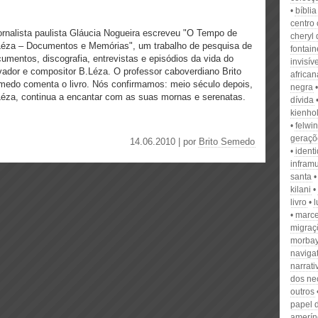
bíblia
centro 
ornalista paulista Gláucia Nogueira escreveu "O Tempo de
cheryl
Léza – Documentos e Memórias", um trabalho de pesquisa de
fontain
umentos, discografia, entrevistas e episódios da vida do
invisív
vador e compositor B.Léza. O professor caboverdiano Brito
african
edo comenta o livro. Nós confirmamos: meio século depois,
negra
éza, continua a encantar com as suas mornas e serenatas.
dívida
kienho
felwin
geraçõ
14.06.2010 | por
Brito Semedo
ident
infram
santa
kilani
livro
l
marce
migraç
morba
naviga
narrati
dos ne
outros
papel 
amerín