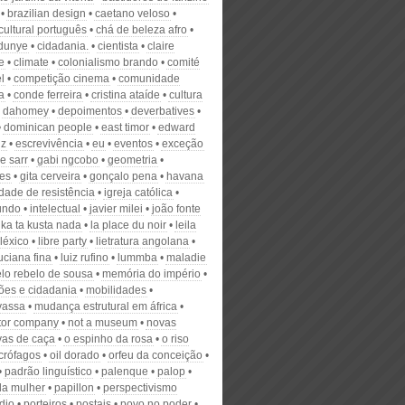
brazilian design
caetano veloso
cultural português
chá de beleza afro
 dunye
cidadania.
cientista
claire
e
climate
colonialismo brando
comité
el
competição cinema
comunidade
a
conde ferreira
cristina ataíde
cultura
dahomey
depoimentos
deverbatives
dominican people
east timor
edward
lz
escrevivência
eu
eventos
exceção
e sarr
gabi ngcobo
geometria
es
gita cerveira
gonçalo pena
havana
idade de resistência
igreja católica
undo
intelectual
javier milei
joão fonte
ka ta kusta nada
la place du noir
leila
léxico
libre party
lietratura angolana
uciana fina
luiz rufino
lummba
maladie
lo rebelo de sousa
memória do império
ões e cidadania
mobilidades
yassa
mudança estrutural em áfrica
tor company
not a museum
novas
vas de caça
o espinho da rosa
o riso
crófagos
oil dorado
orfeu da conceição
padrão linguístico
palenque
palop
da mulher
papillon
perspectivismo
dio
porteiros
postais
povo no poder