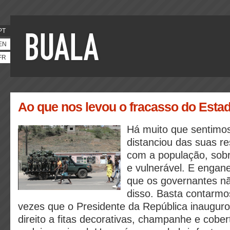
PT
EN
FR
Ao que nos levou o fracasso do Estad
Há muito que sentimo
distanciou das suas r
com a população, sob
e vulnerável. E enga
que os governantes n
disso. Basta contarm
vezes que o Presidente da República inauguro
direito a fitas decorativas, champanhe e cobe