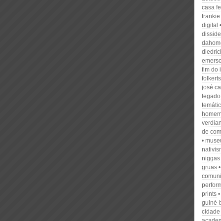
casa f
franki
digital
dissid
dahom
diedri
emerso
fim do 
folkerts
josé ca
legado
temátic
home
verdia
de com
museu
nativi
niggas
gruas
comun
perfor
prints
guiné-
cidade
academi