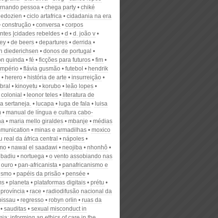
ernando pessoa
chega party
chiké
e edozien
ciclo artafrica
cidadania na era
construção
conversa
corpos
entes |cidades rebeldes
d
d. joão v
ey
de beers
departures
derrida
ch diederichsen
donos de portugal
n quinda
fé
ficções para futuros
fim
império
flávia gusmão
futebol
hendrik
herero
história de arte
insurreição
bral
kinoyetu
korubo
leão lopes
 colonial
leonor teles
literatura de
a sertaneja.
lucapa
luga de fala
luisa
m
manual de língua e cultura cabo-
na
maria mello giraldes
mbanje
médias
munication
minas e armadilhas
moxico
 real da áfrica central
nápoles
smo
nawal el saadawi
neojiba
nhonhô
 badiu
nortuega
o vento assobiando nas
ouro
pan-africanista
panafricanismo e
ismo
papéis da prisão
pensée
ms
planeta
plataformas digitais
prétu
província
race
radiodifusão nacional da
bissau
regresso
robyn orlin
ruas da
sauditas
sexual misconduct in
a: informing an ethics of care in the