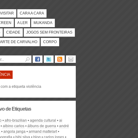
VISITAR
CARA A CARA
CREEN
A LER
MUKANDA
S
CIDADE
JOGOS SEM FRONTEIRAS
ARTE DE CARVALHO
CORPO
ÊNCIA
 com a etiqueta violência
vo de Etiquetas
o
afro-brazilian
agenda cultural
ai
albino carlos
álbuns de guerra
andré
a
angola janga
armand mattelart
nografia
bibi silva
blog
carlos lopes