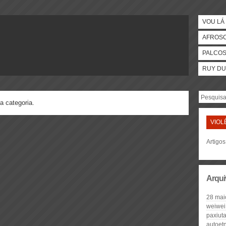
VOU LÁ 
AFROS
PALCO
RUY DU
a categoria.
VIOL
Artigos
Arqui
28 mai
weiwei
paxiut
autoet