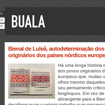
PT
EN
FR
Bienal de Luleå, autodeterminação do
originários dos países nórdicos europ
Há uma longa história
dos povos originários 
europeus que, muitas 
olhos mesmo daqueles
seu pensamento crític
longínquos. Em vez de 
abrangente para a Bien
decidiram guiar o próprio trabalho num process