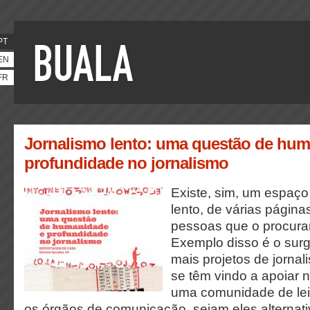
PT
EN
FR
Jornalismo lento: uma questão de hum
profundidade no jornalismo
Existe, sim, um espaço
lento, de várias págin
pessoas que o procuram 
Exemplo disso é o sur
mais projetos de jornal
se têm vindo a apoiar 
uma comunidade de lei
os órgãos de comunicação, sejam eles alternat