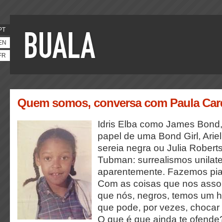
PT
EN
FR
Quem somos, conversa com Paula Ca
Idris Elba como James Bond,
papel de uma Bond Girl, Ari
sereia negra ou Julia Robert
Tubman: surrealismos unilate
aparentemente. Fazemos pia
Com as coisas que nos asso
que nós, negros, temos um h
que pode, por vezes, chocar 
O que é que ainda te ofende