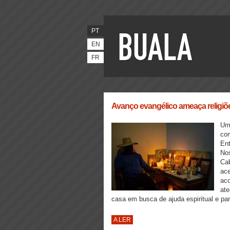
PT
EN
FR
Avanço evangélico ameaça religi
Umb
com
Ent
Nos
Cab
ace
aco
ate
casa em busca de ajuda espiritual e pa
A LER