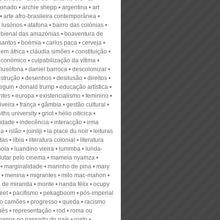
ionado
archie shepp
argentina
art
arte afro-brasileira contemporânea
s lusónos
atafona
bairro das colónias
bienal das amazónias
boaventura de
santos
boémia
carlos paca
cerveja
 em áfrica
cláudia simões
constituição
económico
culpabilização da vítima
 lusófona
daniel barroca
descolonizar
strução
desenhos
desilusão
direitos
eguin
donald trump
educação artística
ntes
europa
existencialismo
feminino
liveira
frança
gâmbia
gestão cultural
ths university
griot
hélio oiticica
idade
indecência
interacção
irma
na
islão
joinliji
la place du noir
leituras
tas
líbia
literatura colonial
literatura
ola
luandino vieira
lummba
lunda-
lutar pelo cinema
mamela nyamza
marginalidade
marinho de pina
mary
menina
migrantes
milo mac-mahon
 de miranda
monte
nanda félix
ocupy
reet
pacifismo
pekagboom
pós-imperial
io camões
progresso
queda
racismo
uês
representação
rod
roma ou
anos no passado do país
rosto