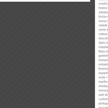
condic
history
artista
bicha
sousa 
cidade
crime 
cultura
descon
djam n
estuda
filipa o
goldsmi
human
estopi
feminis
espanh
norte
marfim
shelley
mónica
wall st
prém
portug
muçulm