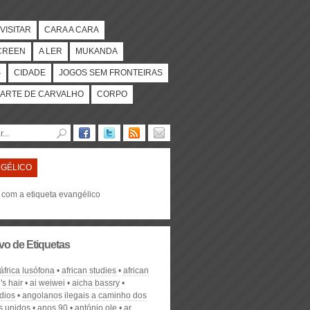
VISITAR
CARA A CARA
CREEN
A LER
MUKANDA
S
CIDADE
JOGOS SEM FRONTEIRAS
ARTE DE CARVALHO
CORPO
GÉLICO
s com a etiqueta evangélico
vo de Etiquetas
áfrica lusófona
african studies
african
s hair
ai weiwei
aicha bassry
dios
angolanos ilegais a caminho dos
s unidos
anos 90
antónio ole
ar