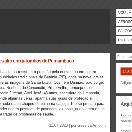
VOU LÁ 
AFROS
PALCO
RUY DU
ões afro em quilombos de Pernambuco
EVAN
andistas resistem à pressão pela conversão em quatro
unidades tradicionais de Betânia (PE), onde há nove igrejas.
re as imagens de Santa Luzia, Cosme e Damião, São Jorge,
Artigo
sa Senhora da Conceição, Preto Velho, Iemanjá e da
ocla Jurema, Abel José, 43 anos, sacerdote da Umbanda,
nde algumas velas, apanha suas guias de proteção e
moda o seu chapéu de palha na cabeça. Ele se prepara para
Arqui
nder quatro pessoas de povoados vizinhos, que vieram à sua
ra tratar de problemas de saúde.
1975
women'
11.07.2023 | por
Géssica Amorim
amerín
estado