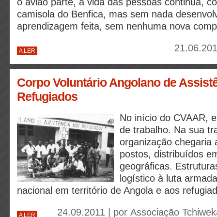
o avião parte, a vida das pessoas continua, 
camisola do Benfica, mas sem nada desenvo
aprendizagem feita, sem nenhuma nova compe
21.06.201
A LER
Corpo Voluntário Angolano de Assist
Refugiados
No início do CVAAR, 
de trabalho. Na sua tra
organização chegaria a
postos, distribuídos 
geográficas. Estrutura
logístico à luta armada
nacional em território de Angola e aos refugia
24.09.2011 | por
Associação Tchiwe
A LER