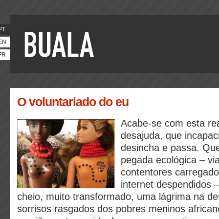
PT
EN
FR
O voluntariado do eu
Acabe-se com esta re
desajuda, que incapaci
desincha e passa. Que
pegada ecológica – vi
contentores carregad
internet despendidos 
cheio, muito transformado, uma lágrima na d
sorrisos rasgados dos pobres meninos african