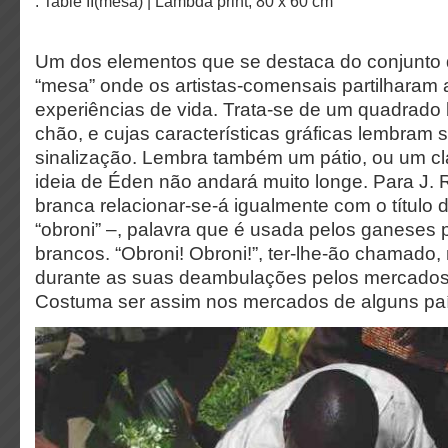
: Table II(mesa) | Lambda print, 80 x 60 cm
Um dos elementos que se destaca do conjunto 
“mesa” onde os artistas-comensais partilharam 
experiências de vida. Trata-se de um quadrado
chão, e cujas características gráficas lembram 
sinalização. Lembra também um pátio, ou um cl
ideia de Éden não andará muito longe. Para J.
branca relacionar-se-á igualmente com o título d
“obroni” –, palavra que é usada pelos ganeses pa
brancos. “Obroni! Obroni!”, ter-lhe-ão chamado,
durante as suas deambulações pelos mercado
Costuma ser assim nos mercados de alguns paí