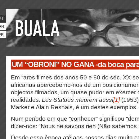
PT
EN
FR
UM “OBRONI” NO GANA -da boca para
Em raros filmes dos anos 50 e 60 do séc. XX so
africanas apercebemo-nos de um posicionament
objectos filmados, um quase pudor em exercer 
realidades.
Les Statues meurent aussi
[1]
(1953),
Marker e Alain Resnais, é um destes exemplos.
Num período em que “conhecer” significou “domi
dizer-nos: “Nous ne savons rien (Não sabemos 
Desde essa época até aos nossos dias muita c