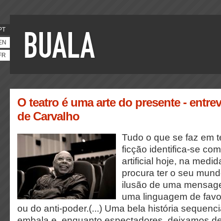
PT
EN
FR
O teatro é uma arte do presente - entre
de Carvalho
Tudo o que se faz em tea
ficção identifica-se com 
artificial hoje, na medi
procura ter o seu mundo
ilusão de uma mensa
uma linguagem de favo
ou do anti-poder.(...) Uma bela história sequenc
embala e, enquanto espectadores, deixamos de