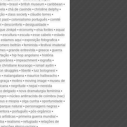
rito
brasil
british museum
caribbean
ela
chá de caxinde
christine delphy
ação
class society
cláudio torres
l past
colonialismo português
comité
el
desconforto
desigualdade
que zinkpé
economy
elsa fontes
equal
escultura
escuta
esse cabelo
estado
estamos aqui
exposição fotografica
romero beltrán
feminista
festival imaterial
omes
grande entrevista
greece
guerra
rtação
hip hop angolano
história
mporânea
impeachment
iografia
e christiane kouraogo
ismail aydin
ion struggles
liberté
luiz bolognesi
o
malangatana
maurice halbwachs
 graça
motins
moving image
museu de
ricana
negritude
nepal
nereida
ho delgado
nova dramaturgia feminina
egro
núcleo antirracista de coimbra (nac)
pus e miopia
olga cunha
oportunidade
parque natural
personagens negras
pintora
português
pós-orgânico
s artísticas
primeira guerra mundial
mba
realismo
refugiado
relações de
relações étnico-raciais