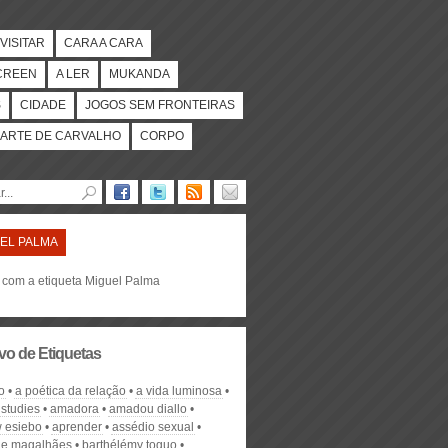
VISITAR
CARA A CARA
CREEN
A LER
MUKANDA
S
CIDADE
JOGOS SEM FRONTEIRAS
ARTE DE CARVALHO
CORPO
EL PALMA
s com a etiqueta Miguel Palma
vo de Etiquetas
o
a poética da relação
a vida luminosa
 studies
amadora
amadou diallo
 esiebo
aprender
assédio sexual
de magalhães
barthélémy toguo