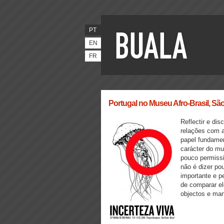
PT
EN
FR
Portugal no Museu Afro-Brasil, São
Reflectir e di
relações com a
papel fundamen
carácter do mu
pouco permissi
não é dizer po
importante e p
de comparar el
objectos e man