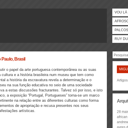
VOU LÁ 
AFROS
PALCO
RUY DU
 Paulo, Brasil
MIGU
scutir o papel da arte portuguesa contemporânea ou as suas
 cultura e a história brasileira num museu que tem como
tal a história da escravatura revela a determinação e o
Artigo
seu na sua função educativa no seio de uma sociedade
va a estas discussões fracturantes. Talvez só por isso, e isto
uco, a exposição “Portugal, Portugueses” torna-se um marco
ertinente na relação entre as diferentes culturas como forma
Arqui
ementos de apropriação e recusa presentes nos seus
ifestações artísticas.
28 mai
african
andrew
ayres 