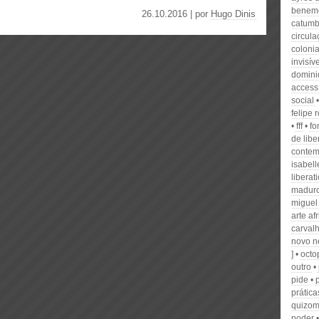
benemé
26.10.2016 | por
Hugo Dinis
catumb
circul
colonia
invisív
domini
access
social
felipe 
fff
f
de libe
conte
isabell
liberat
madur
miguel
arte af
carval
novo n
]
octo
outro
pide
prática
quizo
poder