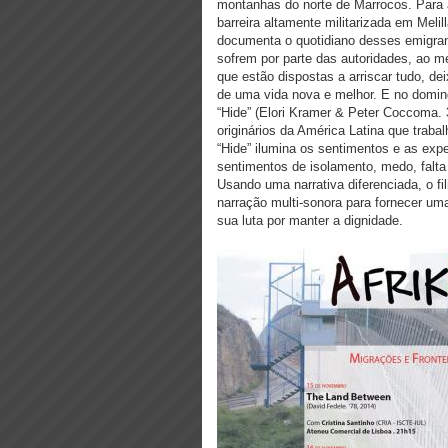
montanhas do norte de Marrocos. Para 
barreira altamente militarizada em Melil
documenta o quotidiano desses emigran
sofrem por parte das autoridades, ao
que estão dispostas a arriscar tudo, de
de uma vida nova e melhor. E no doming
“Hide” (Elori Kramer & Peter Coccoma. 
originários da América Latina que trab
“Hide” ilumina os sentimentos e as expe
sentimentos de isolamento, medo, falta
Usando uma narrativa diferenciada, o f
narração multi-sonora para fornecer uma
sua luta por manter a dignidade.