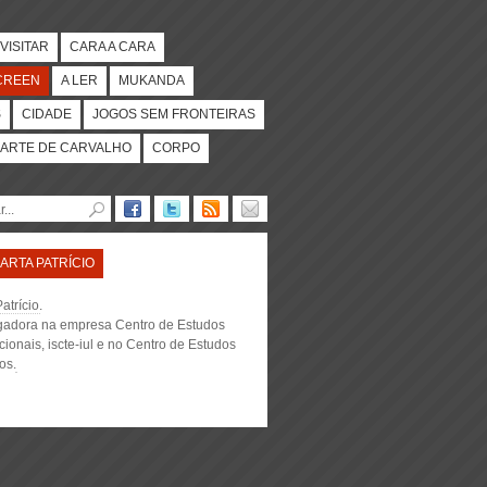
VISITAR
CARA A CARA
CREEN
A LER
MUKANDA
S
CIDADE
JOGOS SEM FRONTEIRAS
ARTE DE CARVALHO
CORPO
ARTA PATRÍCIO
atrício
.
igadora na empresa
Centro de Estudos
cionais, iscte-iul e no Centro de Estudos
nos
.