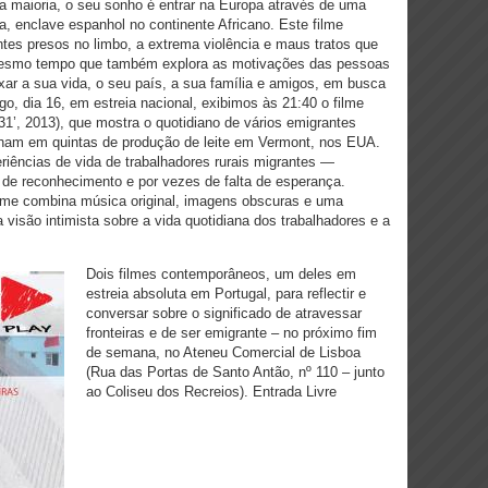
a maioria, o seu sonho é entrar na Europa através de uma
la, enclave espanhol no continente Africano. Este filme
tes presos no limbo, a extrema violência e maus tratos que
 mesmo tempo que também explora as motivações das pessoas
ixar a sua vida, o seu país, a sua família e amigos, em busca
o, dia 16, em estreia nacional, exibimos às 21:40 o filme
31’, 2013), que mostra o quotidiano de vários emigrantes
alham em quintas de produção de leite em Vermont, nos EUA.
riências de vida de trabalhadores rurais migrantes —
 de reconhecimento e por vezes de falta de esperança.
ilme combina música original, imagens obscuras e uma
 visão intimista sobre a vida quotidiana dos trabalhadores e a
Dois filmes contemporâneos, um deles em
estreia absoluta em Portugal, para reflectir e
conversar sobre o significado de atravessar
fronteiras e de ser emigrante – no próximo fim
de semana, no Ateneu Comercial de Lisboa
(Rua das Portas de Santo Antão, nº 110 – junto
ao Coliseu dos Recreios). Entrada Livre