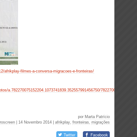
12/afrikplay-filmes-a-conversa-migracoes-e-fronteiras/
photos/a.782270075152204.1073741839.352557991456750/782270091818869/?
por
Marta Patrício
roscreen
| 14 Novembro 2014
|
afrikplay
,
fronteiras
,
migrações
Twitter
Facebook