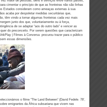
 vez maior de pessoas, bens e serviços entre vários países,
ara cimentar o princípio de que as fronteiras não são linhas
ue os Estados consideram como ameaças externas à sua
dãos acaba por despoletar medidas securitárias que,
ção, têm vindo a tornar algumas fronteiras cada vez mais
ergem junto dos que, voluntariamente ou à força,
tingência de se adaptar “aos do outro lado” e vencer as
s, quer do preconceito. Por serem questões que caracterizam
rikPlay | Filmes à Conversa procurou trazer para o público
tassem essas dimensões.
seleccionámos o filme “The Land Between” (David Fedele. 78’,
 sobre emigrantes da África subsariana que vivem nas