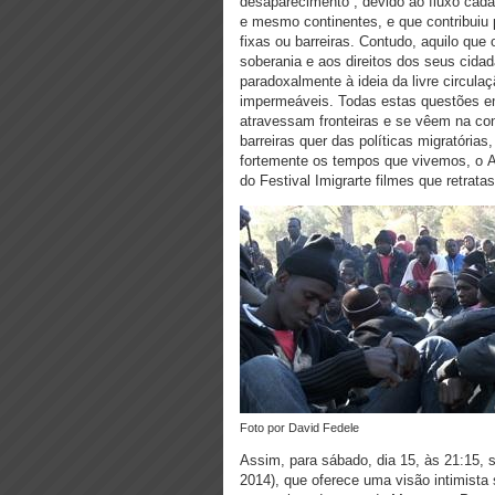
desaparecimento”, devido ao fluxo cada
e mesmo continentes, e que contribuiu p
fixas ou barreiras. Contudo, aquilo q
soberania e aos direitos dos seus cida
paradoxalmente à ideia da livre circula
impermeáveis. Todas estas questões em
atravessam fronteiras e se vêem na con
barreiras quer das políticas migratória
fortemente os tempos que vivemos, o Af
do Festival Imigrarte filmes que retra
foto por David Fedele
Assim, para sábado, dia 15, às 21:15, 
2014), que oferece uma visão intimista