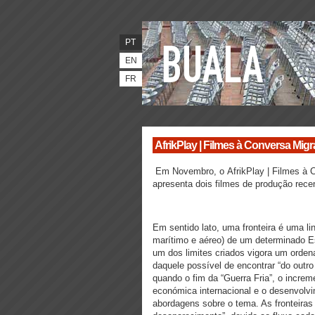
PT
EN
FR
AfrikPlay | Filmes à Conversa Migr
Em Novembro, o AfrikPlay | Filmes à C
apresenta dois filmes de produção rece
Em sentido lato, uma fronteira é uma linha
marítimo e aéreo) de um determinado Es
um dos limites criados vigora um ordena
daquele possível de encontrar “do outro
quando o fim da “Guerra Fria”, o incre
económica internacional e o desenvolvi
abordagens sobre o tema. As fronteiras