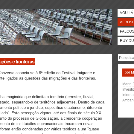
VOU LÁ 
AFROS
PALCO
RUY DU
ações e fronteiras
por
M
onversa associa-se à 8ª edição do Festival Imigrarte e
nte ligados às questões das migrações e das fronteiras.
Marta P
Invest
Interna
 imaginária que delimita o território (terrestre, fluvial,
Africa
tado, separando-o de territórios adjacentes. Dentro de cada
mento político e jurídico, específico e autónomo, diferente
 lado”. Esta percepção vigorou até aos finais do século XX,
mento do processo de Globalização, a crescente cooperação
mento de instituições supranacionais trouxeram novas
 foram então condenadas por vários teóricos a um “quase