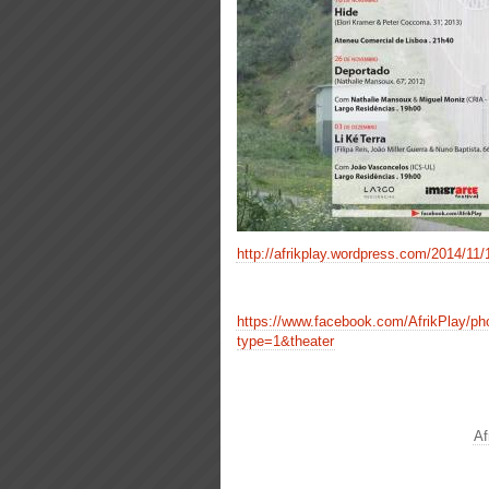
http://afrikplay.wordpress.com/2014/11/
https://www.facebook.com/AfrikPlay/
type=1&theater
Af