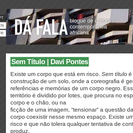
PT
blogue de cultura
EN
contemporânea
africana
FR
Sem Título | Davi Pontes
Existe um corpo que está em risco.
Sem título
é 
construção de um solo, onde a coreografia é ger
referências e memórias de um corpo negro. Es
território é dividido por lotes, que procura no es
corpo e o chão, ou na
ficção de uma imagem, “tensionar” a questão d
corpo coexistir nesse mesmo espaço. Existe u
risco e que não tolera qualquer tentativa de cont
produz.