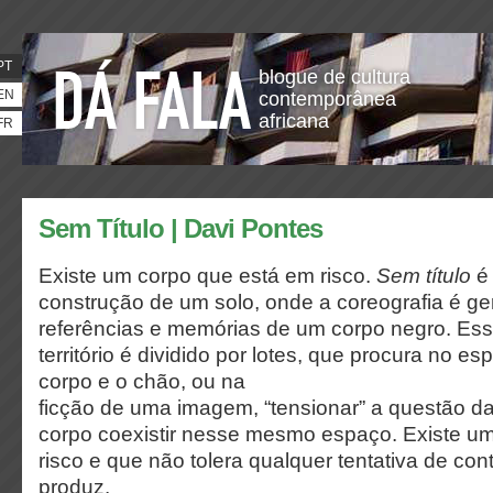
PT
blogue de cultura
EN
contemporânea
africana
FR
Sem Título | Davi Pontes
Existe um corpo que está em risco.
Sem título
é 
construção de um solo, onde a coreografia é ger
referências e memórias de um corpo negro. Es
território é dividido por lotes, que procura no es
corpo e o chão, ou na
ficção de uma imagem, “tensionar” a questão d
corpo coexistir nesse mesmo espaço. Existe u
risco e que não tolera qualquer tentativa de cont
produz.