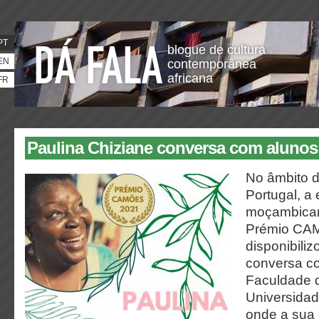
PT
blogue de cultura
EN
contemporânea
africana
FR
Paulina Chiziane conversa com aluno
No âmbito 
Portugal, a 
moçambican
Prémio CA
disponibiliz
conversa c
Faculdade d
Universidad
onde a sua 