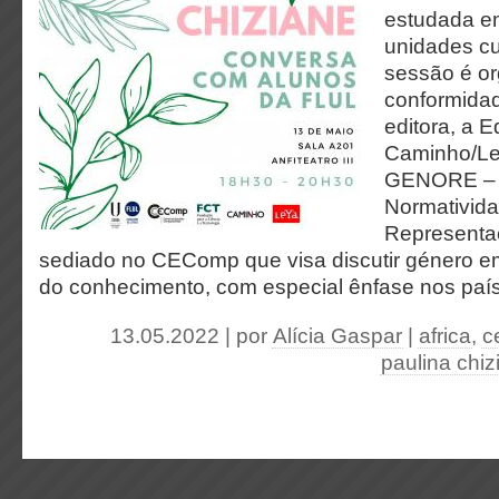
estudada em
unidades cu
sessão é o
conformida
editora, a Ed
Caminho/Le
GENORE – 
Normativida
Representa
sediado no CEComp que visa discutir género e
do conhecimento, com especial ênfase nos país
13.05.2022 | por
Alícia Gaspar
|
africa
,
c
paulina chiz