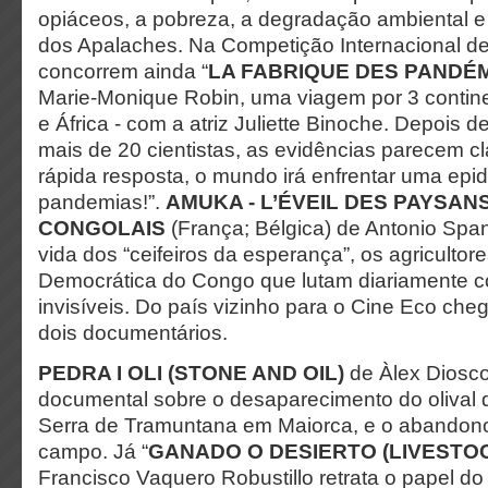
opiáceos, a pobreza, a degradação ambiental 
dos Apalaches. Na Competição Internacional 
concorrem ainda “
LA FABRIQUE DES PANDÉ
Marie-Monique Robin, uma viagem por 3 contine
e África - com a atriz Juliette Binoche. Depois
mais de 20 cientistas, as evidências parecem c
rápida resposta, o mundo irá enfrentar uma epi
pandemias!”.
AMUKA - L’ÉVEIL DES PAYSAN
CONGOLAIS
(França; Bélgica) de Antonio Sp
vida dos “ceifeiros da esperança”, os agricultor
Democrática do Congo que lutam diariamente co
invisíveis. Do país vizinho para o Cine Eco ch
dois documentários.
PEDRA I OLI (STONE AND OIL)
de Àlex Diosco
documental sobre o desaparecimento do olival
Serra de Tramuntana em Maiorca, e o abandono
campo. Já “
GANADO O DESIERTO (LIVESTO
Francisco Vaquero Robustillo retrata o papel d