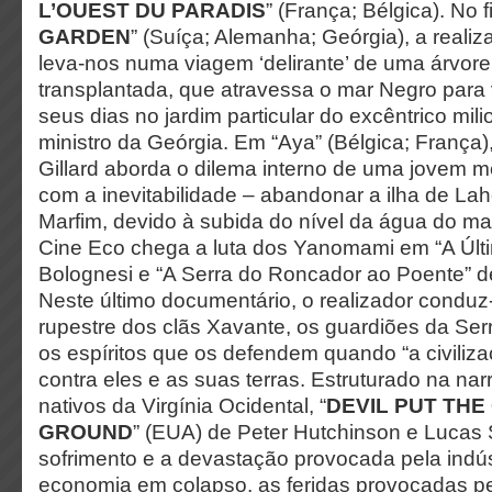
L’OUEST DU PARADIS
” (França; Bélgica). No f
GARDEN
” (Suíça; Alemanha; Geórgia), a reali
leva-nos numa viagem ‘delirante’ de uma árvore
transplantada, que atravessa o mar Negro para 
seus dias no jardim particular do excêntrico mili
ministro da Geórgia. Em “Aya” (Bélgica; França)
Gillard aborda o dilema interno de uma jovem 
com a inevitabilidade – abandonar a ilha de La
Marfim, devido à subida do nível da água do mar
Cine Eco chega a luta dos Yanomami em “A Últi
Bolognesi e “A Serra do Roncador ao Poente” 
Neste último documentário, o realizador conduz
rupestre dos clãs Xavante, os guardiões da Ser
os espíritos que os defendem quando “a civiliza
contra eles e as suas terras. Estruturado na nar
nativos da Virgínia Ocidental, “
DEVIL PUT THE
GROUND
” (EUA) de Peter Hutchinson e Lucas 
sofrimento e a devastação provocada pela indús
economia em colapso, as feridas provocadas p