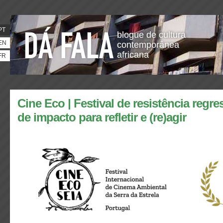
PT
blogue de cultura
EN
contemporânea
africana
FR
Cine Eco | Festival de resistência reg
de impacto para refletir e (re)agir