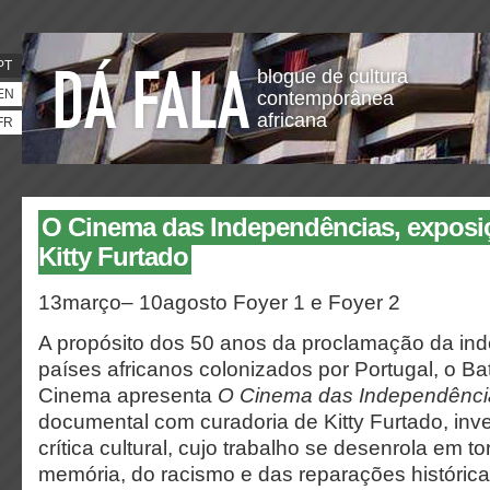
PT
blogue de cultura
EN
contemporânea
africana
FR
O Cinema das Independências, exposiç
Kitty Furtado
13março
–
10agosto Foyer 1 e Foyer 2
A propósito dos 50 anos da proclamação da in
países africanos colonizados por Portugal, o Ba
Cinema apresenta
O Cinema das Independênci
documental com curadoria de Kitty Furtado, inves
crítica cultural, cujo trabalho se desenrola em t
memória, do racismo e das reparações histórica