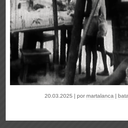
20.03.2025 | por
martalanca
|
bat