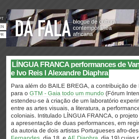
PT
blogue de cultura
EN
contemporânea
africana
FR
LÍNGUA FRANCA performances de Van
e Ivo Reis I Alexandre Diaphra
Para além do BAILE BREGA, a contribuição de
para o
GTM - Gaia todo um mundo
(Fórum Inter
estendeu-se à criação de um laboratório experi
entre as artes visuais, a literatura, a performan
coloniais. Intitulado LÍNGUA FRANCA, o projeto
a apresentação de duas performances, em reg
da autoria de dois artistas Portugueses afro-de
Fernandes
, dia 18, e
AF Diaphra
, dia 19) cujas 