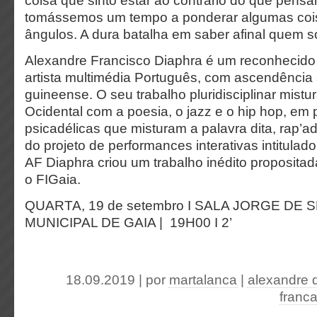
coisa que sinto estar ao contrário do que pens
tomássemos um tempo a ponderar algumas cois
ângulos.
A dura batalha em saber afinal quem 
Alexandre Francisco Diaphra é um reconhecido
artista multimédia Português, com ascendência
guineense. O seu trabalho pluridisciplinar mistur
Ocidental com a poesia, o jazz e o hip hop, em
psicadélicas que misturam a palavra dita, rap’ad
do projeto de performances interativas intitulad
AF Diaphra criou um trabalho inédito proposita
o FIGaia.
QUARTA, 19 de setembro I
SALA JORGE DE S
MUNICIPAL DE GAIA |
19H00 I
2’
18.09.2019 | por
martalanca
|
alexandre 
franc