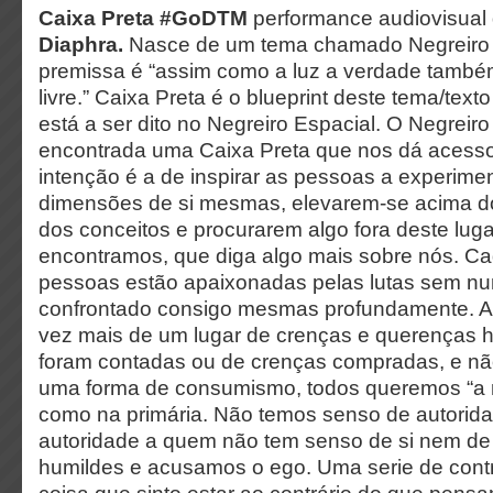
Caixa Preta #GoDTM
p
erformance audiovisual
Diaphra.
N
asce de um tema chamado Negreiro 
premissa é “assim como a luz a verdade també
livre.” Caixa Preta é o blueprint deste tema/text
está a ser dito no Negreiro Espacial. O Negreir
encontrada uma Caixa Preta que nos dá acesso
intenção é a de inspirar as pessoas a experime
dimensões de si mesmas, elevarem-se acima do
dos conceitos e procurarem algo fora deste lug
encontramos, que diga algo mais sobre nós. Ca
pessoas estão apaixonadas pelas lutas sem nu
confrontado consigo mesmas profundamente. A
vez mais de um lugar de crenças e querenças h
foram contadas ou de crenças compradas,
e nã
uma forma de consumismo, todos queremos “a 
como na primária. Não temos senso de autorid
autoridade a quem não tem senso de si nem d
humildes e acusamos o ego. Uma serie de cont