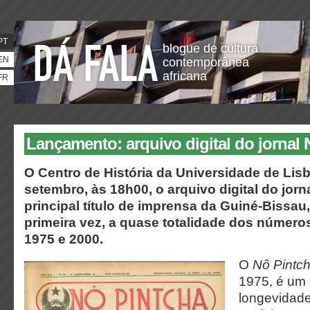
PT
blogue de cultura
EN
contemporânea
africana
FR
Lançamento: arquivo digital do jornal 
O Centro de História da Universidade de Lisb
setembro, às 18h00, o arquivo digital do jorn
principal título de imprensa da Guiné-Bissau,
primeira vez, a quase totalidade dos número
1975 e 2000.
O
Nô Pintc
1975, é um 
longevidade