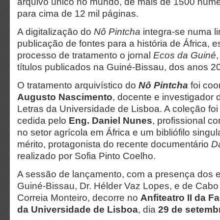
arquivo único no mundo, de mais de 1500 númer
para cima de 12 mil páginas.
A digitalização do
Nô Pintcha
integra-se numa l
publicação de fontes para a história de África, 
processo de tratamento o jornal
Ecos da Guiné
títulos publicados na Guiné-Bissau, dos anos 2
O tratamento arquivístico do
Nô Pintcha
foi co
Augusto Nascimento
, docente e investigador
Letras da Universidade de Lisboa. A coleção f
cedida pelo
Eng. Daniel Nunes
, profissional c
no setor agrícola em África e um bibliófilo singu
mérito, protagonista do recente documentário
Da
realizado por Sofia Pinto Coelho.
A sessão de lançamento, com a presença dos 
Guiné-Bissau, Dr. Hélder Vaz Lopes, e de Cabo 
Correia Monteiro, decorre no
Anfiteatro II da 
da Universidade de Lisboa
, dia
29 de setemb