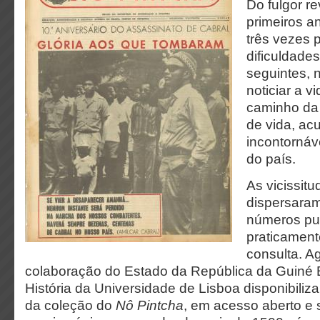
Do fulgor r
primeiros a
três vezes 
dificuldade
seguintes, 
noticiar a v
caminho da
de vida, ac
incontornáve
do país.
As vicissitu
dispersaram
números pub
praticament
consulta. A
colaboração do Estado da República da Guiné B
História da Universidade de Lisboa disponibiliza
da coleção do
Nô Pintcha
, em acesso aberto e 