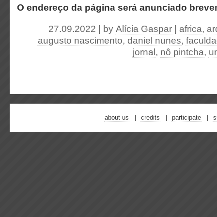
O endereço da página será anunciado breve
27.09.2022 | by
Alícia Gaspar
|
africa
,
ar
augusto nascimento
,
daniel nunes
,
faculda
jornal
,
nô pintcha
,
u
about us
credits
participate
s