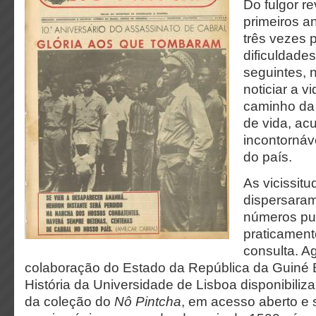
Do fulgor r
primeiros a
três vezes 
dificuldade
seguintes, 
noticiar a v
caminho da
de vida, ac
incontornáve
do país.
As vicissitu
dispersaram
números pub
praticament
consulta. A
colaboração do Estado da República da Guiné B
História da Universidade de Lisboa disponibiliza
da coleção do
Nô Pintcha
, em acesso aberto e 