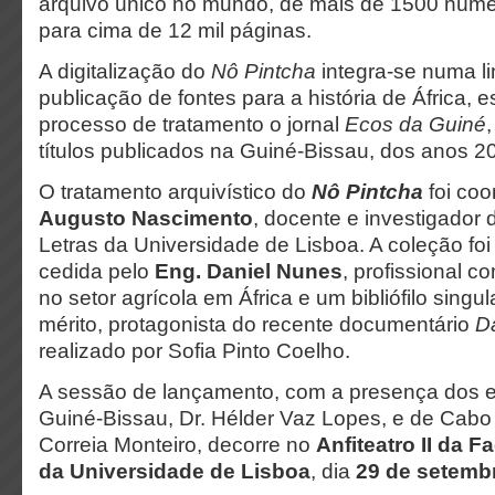
arquivo único no mundo, de mais de 1500 númer
para cima de 12 mil páginas.
A digitalização do
Nô Pintcha
integra-se numa l
publicação de fontes para a história de África, 
processo de tratamento o jornal
Ecos da Guiné
títulos publicados na Guiné-Bissau, dos anos 2
O tratamento arquivístico do
Nô Pintcha
foi co
Augusto Nascimento
, docente e investigador
Letras da Universidade de Lisboa. A coleção f
cedida pelo
Eng. Daniel Nunes
, profissional c
no setor agrícola em África e um bibliófilo singu
mérito, protagonista do recente documentário
Da
realizado por Sofia Pinto Coelho.
A sessão de lançamento, com a presença dos 
Guiné-Bissau, Dr. Hélder Vaz Lopes, e de Cabo 
Correia Monteiro, decorre no
Anfiteatro II da 
da Universidade de Lisboa
, dia
29 de setemb