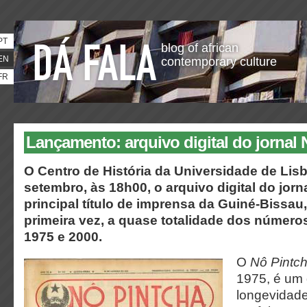
PT
blog of african
EN
contemporary culture
FR
Lançamento: arquivo digital do jornal 
O Centro de História da Universidade de Lisb
setembro, às 18h00, o arquivo digital do jorn
principal título de imprensa da Guiné-Bissau,
primeira vez, a quase totalidade dos número
1975 e 2000.
O
Nô Pintc
1975, é um 
longevidade