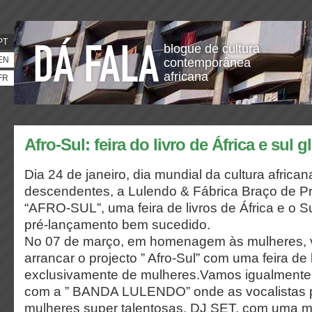
PT
blogue de cultura
EN
contemporânea
africana
FR
Afro-Sul: feira do livro de África e sul g
Dia 24 de janeiro, dia mundial da cultura african
descendentes, a Lulendo & Fábrica Braço de P
“AFRO-SUL”, uma feira de livros de África e o S
pré-lançamento bem sucedido.
No 07 de março, em homenagem às mulheres, v
arrancar o projecto ” Afro-Sul” com uma feira de 
exclusivamente de mulheres.Vamos igualmente 
com a ” BANDA LULENDO” onde as vocalistas p
mulheres super talentosas. DJ SET, com uma mul