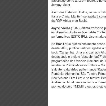
trabalhado como atriz em teatro, cine
Jeremy Meier.
Além dos Estados Unidos, os seus trab
Itália e China. Mantém-se ligada à c
da RDP África e do Buala.
Joyce Souza
(1987), artista transdiscip
em Almada.
Doutoranda em Arte Contem
performativas (ESTC-IPL). Licenciada e
No Brasil atua profissionalmente desde
desde 2018, publicou artigos ligados a p
book “Carapinha. Uma encruzilhada Afro 
destacando o projeto “descobri-quê?” dir
programação da Odisséia Nacional do 
recebeu o Prémio Acesso Cultura – Mi
Salvaterra da vídeo performance “Kabeç
Roménia, Alemanha, São Tomé e Prín
New Visions Film Fest e no festival Peb
Audiência.
Atualmente ministra a formaç
promovido pelo TNDMII e outros projetos