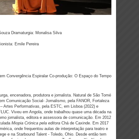
 Souza Dramaturgia: Monalisa Silva
ionista: Emile Pereira
es em Convergência Espiralar Co-produção: O Espaço do Tempo
turga, encenadora, produtora e jornalista. Natural de São Tomé
a em Comunicação Social- Jornalismo, pela FANOR, Fortaleza
o – Artes Performativas, pela ESTC, em Lisboa (2022) e
 FLUC.
Viveu em Angola, onde trabalhou quase uma década na
omo jornalista, editora e assessora de comunicação.
Em 2012
itulada
Miopia Crónica pela editora
Chá de Caxinde.
Em 2017
rica, onde frequentou aulas de interpretação para teatro e
ge e na Starbound Talent - Toledo, Ohio. Desde então tem