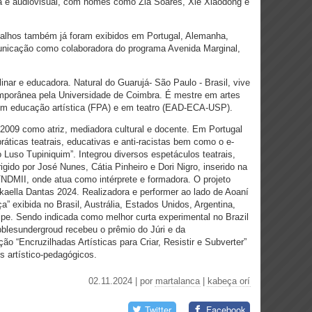
ma e audiovisual, com nomes como Zia Soares, Xie Xiaodong e
alhos também já foram exibidos em Portugal, Alemanha,
omunicação como colaboradora do programa Avenida Marginal,
linar e educadora. Natural do Guarujá- São Paulo - Brasil, vive
porânea pela Universidade de Coimbra. É mestre em artes
m educação artística (FPA) e em teatro (EAD-ECA-USP).
 2009 como atriz, mediadora cultural e docente. Em Portugal
ráticas teatrais, educativas e anti-racistas bem como o e-
Luso Tupiniquim”. Integrou diversos espetáculos teatrais,
igido por José Nunes, Cátia Pinheiro e Dori Nigro, inserido na
TNDMII, onde atua como intérprete e formadora. O projeto
ckaella Dantas 2024.
Realizadora e performer ao lado de Aoaní
a” exibida no Brasil, Austrália, Estados Unidos, Argentina,
cipe. Sendo indicada como melhor curta experimental no Brazil
blesundergroud recebeu o prêmio do Júri e da
ão “Encruzilhadas Artísticas para Criar, Resistir e Subverter”
 artístico-pedagógicos.
02.11.2024 | por
martalanca
|
kabeça orí
Twitter
Facebook