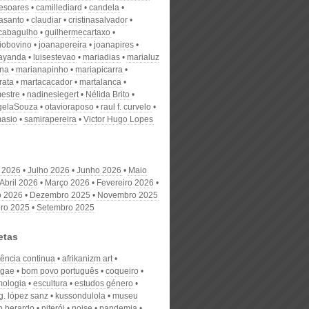
desoares
camillediard
candela
nasanto
claudiar
cristinasalvador
scabagulho
guilhermecartaxo
iobovino
joanapereira
joanapires
ayanda
luisestevao
mariadias
marialuz
ana
marianapinho
mariapicarra
rata
martacacador
martalanca
estre
nadinesiegert
Nélida Brito
gelaSouza
otavioraposo
raul f. curvelo
masio
samirapereira
Victor Hugo Lopes
 2026
Julho 2026
Junho 2026
Maio
Abril 2026
Março 2026
Fevereiro 2026
o 2026
Dezembro 2025
Novembro 2025
ro 2025
Setembro 2025
etas
tência continua
afrikanizm art
ggae
bom povo português
coqueiro
mologia
escultura
estudos género
g. lópez sanz
kussondulola
museu
o berardo
niterói
noise
pandemia