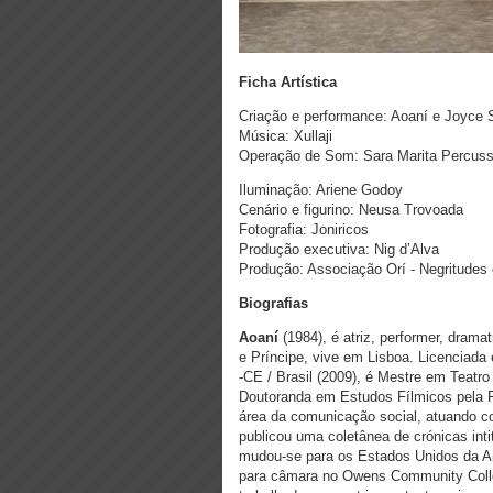
Ficha Artística
Criação e performance: Aoaní e Joyce
Música: Xullaji
Operação de Som: Sara Marita Percuss
Iluminação: Ariene Godoy
Cenário e figurino: Neusa Trovoada
Fotografia: Joniricos
Produção executiva: Nig d’Alva
Produção: Associação Orí - Negritud
Biografias
Aoaní
(1984), é atriz, performer, drama
e Príncipe, vive em Lisboa. Licenciad
-CE / Brasil (2009), é Mestre em Teatr
Doutoranda em Estudos Fílmicos pela
área da comunicação social, atuando c
publicou uma coletânea de crónicas int
mudou-se para os Estados Unidos da Amé
para câmara no Owens Community Colle