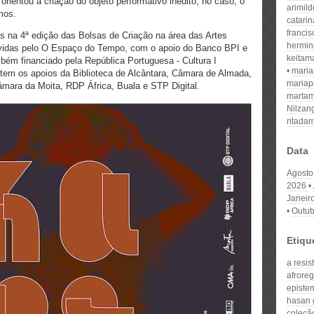
rientou a criação do objeto performativo inédito, no caso, o
arimil
mos.
catari
franci
 na 4ª edição das Bolsas de Criação na área das Artes
hermin
vidas pelo O Espaço do Tempo, com o apoio do Banco BPI e
keitam
mbém financiado pela República Portuguesa - Cultura I
mari
tem os apoios da Biblioteca de Alcântara, Câmara de Almada,
mariap
Câmara da Moita, RDP África, Buala e STP Digital.
martam
Nilzan
ritada
Data
Agosto
2026
Janeir
Outub
Etiqu
a resis
afrore
episte
hasan 
coleçã