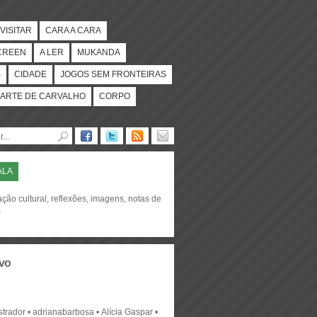
VISITAR
CARA A CARA
CREEN
A LER
MUKANDA
S
CIDADE
JOGOS SEM FRONTEIRAS
ARTE DE CARVALHO
CORPO
ALA
ção cultural, reflexões, imagens, notas de
m
vo
strador
adrianabarbosa
Alícia Gaspar