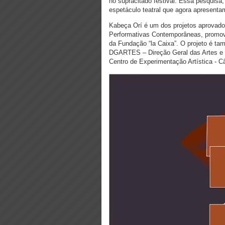
no supracitado festival. Essa pesquisa, o
espetáculo teatral que agora apresenta
Kabeça Orí é um dos projetos aprovados
Performativas Contemporâneas, promo
da Fundação “la Caixa”. O projeto é ta
DGARTES – Direção Geral das Artes e 
Centro de Experimentação Artística - 