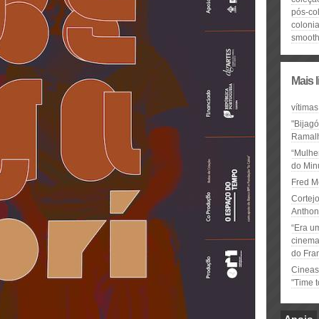
pós-co
coloni
smooth
Mais 
vítimas
"Bijag
Ramal
“Mulhe
do Minu
Fred M
Cortejo
Anthon
“Era u
cinema 
do Fra
Cineas
"Time 