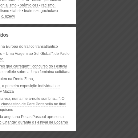
lonialismo
prémio ces
racismo.
alismo
tahrir
teatros
ugochukwu-
 c. nzewi
lidos
 na Europa do tráfico transatlântico
ós – Uma Viagem ao Sul Global", de Paulo
ho
res que carregam”: concurso do Festival
to reflete sobre a força feminina cotidiana
oten na Dentu Zona,
, a primeira exposição individual de
y Mazza
ma vez, numa meia-noite sombria…”: O
clandestino de Pere Portabella no final
nquismo
ta angolana Pocas Pascoal apresenta
to Change" durante o Festival de Locarno