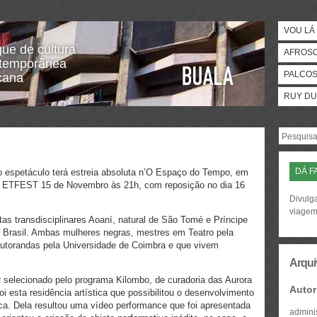
VOU LÁ 
gue de cultura
AFROS
temporânea
PALCO
icana
RUY DU
DÁ F
o espetáculo terá estreia absoluta n’O Espaço do Tempo, em
val ETFEST
15 de Novembro às 21h, com reposição no dia 16
Divulga
viage
as transdisciplinares Aoaní, natural de São Tomé e Príncipe
, Brasil. Ambas mulheres negras, mestres em Teatro pela
outorandas pela Universidade de Coimbra e que vivem
Arqui
r selecionado pelo programa Kilombo, de curadoria das Aurora
Autor
i esta residência artística que possibilitou o desenvolvimento
ica. Dela resultou uma vídeo performance que foi apresentada
admini