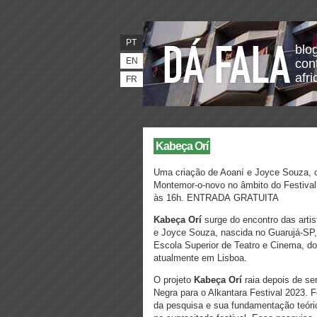
PT
blo
EN
con
afr
FR
Kabeça Orí
Uma criação de Aoaní e Joyce Souza, 
Montemor-o-novo no âmbito do Festi
às 16h. ENTRADA GRATUITA
Kabeça Orí
surge do encontro das artist
e Joyce Souza, nascida no Guarujá-SP
Escola Superior de Teatro e Cinema, d
atualmente em Lisboa.
O projeto
Kabeça Orí
raia depois de se
Negra para o Alkantara Festival 2023. Fo
da pesquisa e sua fundamentação teór