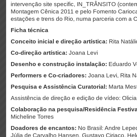
intervenção site specific, IN_TRÂNSITO (conte
Montagem Cênica 2011 e pelo Fomento Carioc
estações e trens do Rio, numa parceria com a C
Ficha t
écnica
Conceito inicial e direçã
o artí
stica:
Rita Natáli
Co-dire
çã
o artí
stica:
Joana Levi
Desenho e construçã
o instala
çã
o:
Eduardo V
Performers e Co-criadores:
Joana Levi, Rita Na
Pesquisa e Assist
ê
ncia Curatorial:
Marta Mes
Assistência de direção e edição de vídeo: Olicia 
Colabora
ção na pesquisa/Resid
ê
ncia Festiv
Micheline Torres
Doadores de encantos:
No Brasil: Andre Lepec
Júlia de Carvalho Hansen, Gustavo Ciriaco, Hel