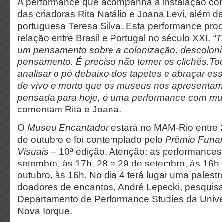
A performance que acompanha a instalação co
das criadoras Rita Natálio e Joana Levi, além d
portuguesa Teresa Silva. Esta performance pro
relação entre Brasil e Portugal no século XXI.
“T
um pensamento sobre a colonização, descolon
pensamento. É
preciso n
ão temer os
clich
ê
s.To
analisar o p
ó
debaixo dos tapetes e abraçar ess
de vivo e morto que os museus nos apresentam
pensada para hoje, é uma performance com mui
comentam Rita e Joana.
O
Museu Encantador
estará no MAM-Rio entre 
de outubro e foi contemplado pelo
Pr
ê
mio Funar
Visuais
– 10ª edição. Atenção: as performances
setembro, às 17h, 28 e 29 de setembro, às 16h e
outubro, às 16h. No dia 4 terá lugar uma pales
doadores de encantos, André Lepecki, pesquisa
Departamento de Performance Studies da Univ
Nova Iorque.