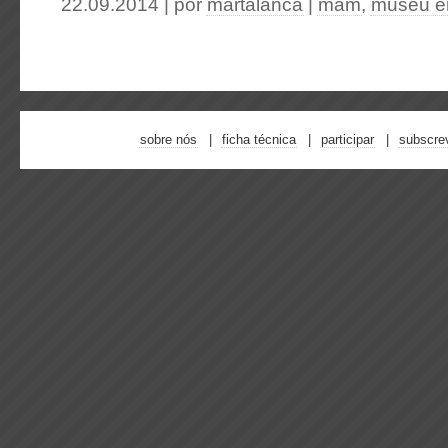
22.09.2014 | por
martalanca
|
mam
,
museu e
sobre nós
ficha técnica
participar
subscre