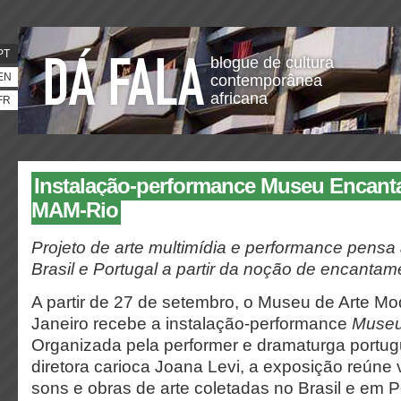
PT
blogue de cultura
EN
contemporânea
africana
FR
Instalação-performance Museu Encant
MAM-Rio
Projeto
de
arte multimí
dia e performance pensa
Brasil e Portugal a partir da noçã
o de encantam
A partir de 27 de setembro, o Museu de Arte M
Janeiro recebe a instalação-performance
Museu
Organizada pela performer e dramaturga portugu
diretora carioca Joana Levi, a exposição reúne 
sons e obras de arte coletadas no Brasil e em 