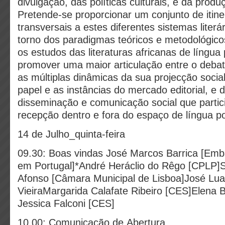
divulgação, das políticas culturais, e da produçã
Pretende-se proporcionar um conjunto de itiner
transversais a estes diferentes sistemas literár
torno dos paradigmas teóricos e metodológico
os estudos das literaturas africanas de língua
promover uma maior articulação entre o debate 
as múltiplas dinâmicas da sua projecção social
papel e as instâncias do mercado editorial, e 
disseminação e comunicação social que partic
recepção dentro e fora do espaço de língua p
14 de Julho_quinta-feira
09.30: Boas vindas José Marcos Barrica [Emb
em Portugal]*André Heráclio do Rêgo [CPLP]
Afonso [Câmara Municipal de Lisboa]José Lua
VieiraMargarida Calafate Ribeiro [CES]Elena
Jessica Falconi [CES]
10.00: Comunicação de Abertura