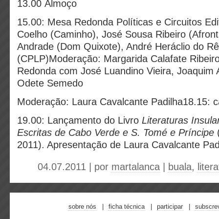
13.00 Almoço
15.00: Mesa Redonda Políticas e Circuitos Edi
Coelho (Caminho), José Sousa Ribeiro (Afront
Andrade (Dom Quixote), André Heráclio do R
(CPLP)Moderação: Margarida Calafate Ribeir
Redonda com José Luandino Vieira, Joaquim 
Odete Semedo
Moderação: Laura Cavalcante Padilha18.15: c
19.00: Lançamento do Livro
Literaturas Insula
Escritas de Cabo Verde e S. Tomé e Príncipe
2011). Apresentação de Laura Cavalcante Pad
04.07.2011 | por
martalanca
|
buala
,
liter
sobre nós
ficha técnica
participar
subscre