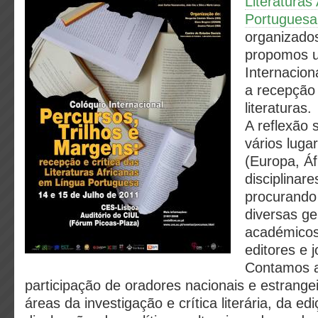
Literaturas
Portuguesa
organizado
propomos u
Internacion
a recepção 
literaturas.
A reflexão s
vários luga
(Europa, Áf
disciplinar
procurando
diversas g
académicos,
editores e j
Contamos 
participação de oradores nacionais e estrangei
áreas da investigação e crítica literária, da ed