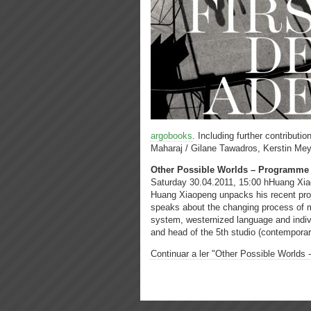
argobooks
. Including further contributi
Maharaj / Gilane Tawadros, Kerstin Me
Other Possible Worlds – Programme
Saturday 30.04.2011, 15:00 hHuang Xiao
Huang Xiaopeng unpacks his recent proj
speaks about the changing process of m
system, westernized language and indiv
and head of the 5th studio (contemporar
Continuar a ler "Other Possible Worlds -