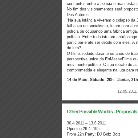
confrontos entre a polícia e manifestant
No fim dos visionamentos será propost
Dos Autores:
“Na sua infância viveram o colapso da 
falhanço do socialismo, lutam para ab
polícia ou ocupando uma fábrica antiga,
política. Entre tudo isto um antrópolo
participar e até ser detido com eles. À
da luta?
O filme, rodado durante os anos de tra
perspectiva única da EnMasseFilms que
movimento político. O seu retrato do ac
comprometida e elegante na luta para r
14 de Maio, Sábado, 20h - Jantar, 21
12.05.2011 
Other Possible Worlds - Proposals 
30.4.2011 – 13.6.2011
Opening 29.4. 19h
From 22h Party: DJ Bolz Bolz