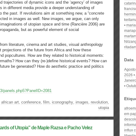
 trajectories of dynamic icons and the ‘agency’ of images
catari
ers in different media provide a deeper understanding of
franci
 to the past. If revolutions aim at something new, a “concrete
hermin
flected in images as well. New images, we argue, can only
keitam
e imaginations of utopian space and time (Rancière 2006) are
mari
 propaganda, but as powerful element of social
mariap
martam
Nilzan
 from literature, cinema and art studies, visual anthropology
ritada
nt projections of the future from Africa and how these
 and popcultures. How are they related to historical moments:
Data
ermaths? How can they (re-)define historical events? How can
uture be generated? How do aesthetic practice and politics
Agosto
2026
Janeir
Outub
13/panels.php5?PanelID=2081
Etiqu
,
african art
,
conference
,
film
,
iconography
,
images
,
revolution
,
utopia
afroem
em pap
descol
informa
rds of Utopia" de Maple Razsa e Pacho Velez
influx 
liberd