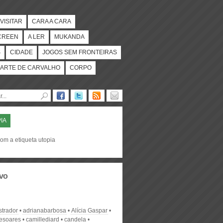
VISITAR
CARA A CARA
CREEN
A LER
MUKANDA
S
CIDADE
JOGOS SEM FRONTEIRAS
ARTE DE CARVALHO
CORPO
IA
om a etiqueta utopia
vo
strador
adrianabarbosa
Alícia Gaspar
desoares
camillediard
candela