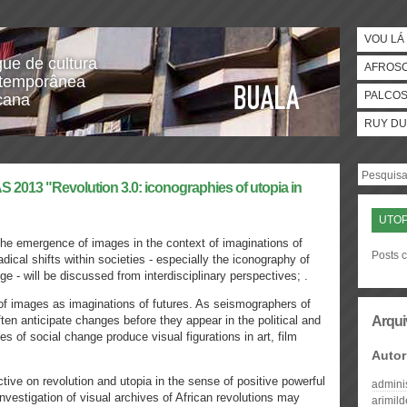
VOU LÁ 
gue de cultura
AFROS
temporânea
PALCO
icana
RUY DU
 2013 "Revolution 3.0: iconographies of utopia in
UTOP
the emergence of images in the context of imaginations of
Posts c
ical shifts within societies - especially the iconography of
ge - will be discussed from interdisciplinary perspectives; .
of images as imaginations of futures. As seismographers of
ften anticipate changes before they appear in the political and
Arqui
s of social change produce visual figurations in art, film
Autor
ctive on revolution and utopia in the sense of positive powerful
admini
nvestigation of visual archives of African revolutions may
arimil