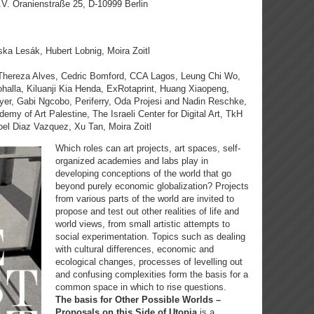
V. Oranienstraße 25, D-10999 Berlin
iska Lesák, Hubert Lobnig, Moira Zoitl
Thereza Alves, Cedric Bomford, CCA Lagos, Leung Chi Wo,
alla, Kiluanji Kia Henda, ExRotaprint, Huang Xiaopeng,
er, Gabi Ngcobo, Periferry, Oda Projesi and Nadin Reschke,
emy of Art Palestine, The Israeli Center for Digital Art, TkH
oel Diaz Vazquez, Xu Tan, Moira Zoitl
Which roles can art projects, art spaces, self-
organized academies and labs play in
developing conceptions of the world that go
beyond purely economic globalization? Projects
from various parts of the world are invited to
propose and test out other realities of life and
world views, from small artistic attempts to
social experimentation. Topics such as dealing
with cultural differences, economic and
ecological changes, processes of levelling out
and confusing complexities form the basis for a
common space in which to rise questions.
The basis for Other Possible Worlds –
Proposals on this Side of Utopia
is a