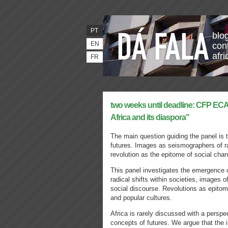
PT
blo
EN
con
afr
FR
two weeks until deadline: CFP ECAS
Africa and its diaspora"
The main question guiding the panel is 
futures. Images as seismographers of rad
revolution as the epitome of social chan
This panel investigates the emergence 
radical shifts within societies, images o
social discourse. Revolutions as epitome
and popular cultures.
Africa is rarely discussed with a perspe
concepts of futures. We argue that the i