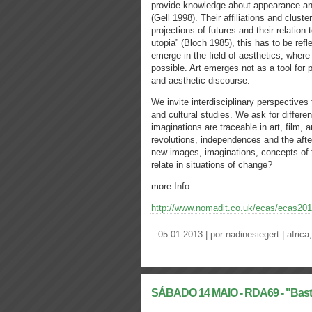
provide knowledge about appearance and
(Gell 1998). Their affiliations and clust
projections of futures and their relation
utopia” (Bloch 1985), this has to be re
emerge in the field of aesthetics, wher
possible. Art emerges not as a tool for
and aesthetic discourse.
We invite interdisciplinary perspectives
and cultural studies. We ask for differe
imaginations are traceable in art, film,
revolutions, independences and the aft
new images, imaginations, concepts of f
relate in situations of change?
more Info:
http://www.nomadit.co.uk/ecas/ecas20
05.01.2013 | por
nadinesiegert
|
africa
SÁBADO 14 MAIO - RDA69 - "Basta