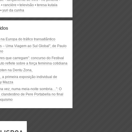
s
rancière
televisão
teresa kutala
yuri da cunha
lidos
 na Europa do tráfico transatlântico
ós – Uma Viagem ao Sul Global", de Paulo
ho
res que carregam”: concurso do Festival
to reflete sobre a força feminina cotidiana
oten na Dentu Zona,
, a primeira exposição individual de
y Mazza
ma vez, numa meia-noite sombria…”: O
clandestino de Pere Portabella no final
nquismo