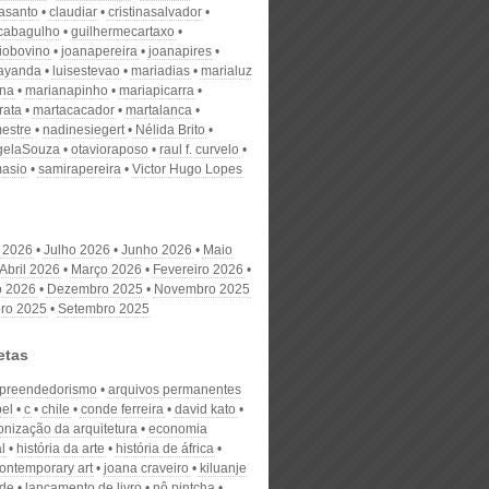
nasanto
claudiar
cristinasalvador
scabagulho
guilhermecartaxo
iobovino
joanapereira
joanapires
ayanda
luisestevao
mariadias
marialuz
ana
marianapinho
mariapicarra
rata
martacacador
martalanca
estre
nadinesiegert
Nélida Brito
gelaSouza
otavioraposo
raul f. curvelo
masio
samirapereira
Victor Hugo Lopes
 2026
Julho 2026
Junho 2026
Maio
Abril 2026
Março 2026
Fevereiro 2026
o 2026
Dezembro 2025
Novembro 2025
ro 2025
Setembro 2025
etas
preendedorismo
arquivos permanentes
el
c
chile
conde ferreira
david kato
onização da arquitetura
economia
l
história da arte
história de áfrica
contemporary art
joana craveiro
kiluanje
ade
lançamento de livro
nô pintcha