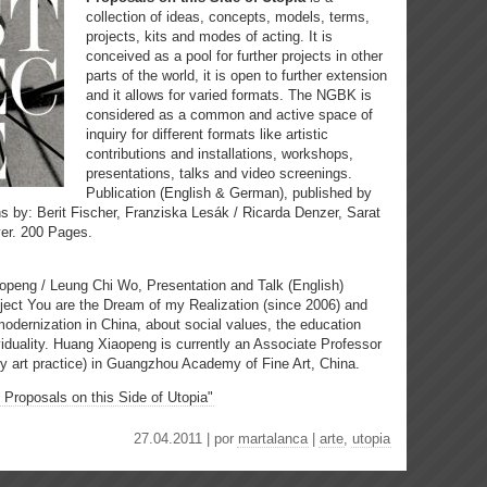
collection of ideas, concepts, models, terms,
projects, kits and modes of acting. It is
conceived as a pool for further projects in other
parts of the world, it is open to further extension
and it allows for varied formats. The NGBK is
considered as a common and active space of
inquiry for different formats like artistic
contributions and installations, workshops,
presentations, talks and video screenings.
Publication (English & German), published by
ons by: Berit Fischer, Franziska Lesák / Ricarda Denzer, Sarat
yer. 200 Pages.
peng / Leung Chi Wo, Presentation and Talk (English)
ect You are the Dream of my Realization (since 2006) and
odernization in China, about social values, the education
iduality. Huang Xiaopeng is currently an Associate Professor
y art practice) in Guangzhou Academy of Fine Art, China.
 Proposals on this Side of Utopia"
27.04.2011 | por
martalanca
|
arte
,
utopia