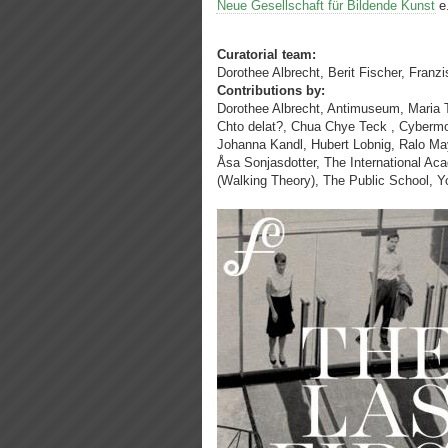
Neue Gesellschaft für Bildende Kunst
e.
Curatorial team:
Dorothee Albrecht, Berit Fischer, Franz
Contributions by:
Dorothee Albrecht, Antimuseum, Maria 
Chto delat?, Chua Chye Teck , Cybermoh
Johanna Kandl, Hubert Lobnig, Ralo May
Åsa Sonjasdotter, The International Acad
(Walking Theory), The Public School, Y