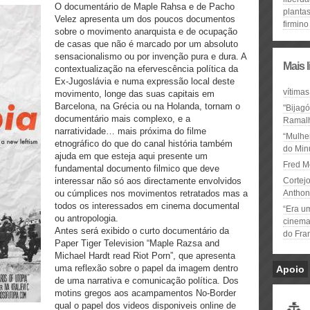
O documentário de Maple Rahsa e de Pacho
planta
Velez apresenta um dos poucos documentos
firmino
sobre o movimento anarquista e de ocupação
de casas que não é marcado por um absoluto
sensacionalismo ou por invenção pura e dura. A
Mais 
contextualização na efervescência política da
Ex-Jugoslávia e numa expressão local deste
vítimas
movimento, longe das suas capitais em
Barcelona, na Grécia ou na Holanda, tornam o
"Bijag
documentário mais complexo, e a
Ramal
narratividade… mais próxima do filme
“Mulhe
etnográfico do que do canal história também
do Minu
ajuda em que esteja aqui presente um
Fred M
fundamental documento filmico que deve
interessar não só aos directamente envolvidos
Cortejo
ou cúmplices nos movimentos retratados mas a
Anthon
todos os interessados em cinema documental
“Era u
ou antropologia.
cinema 
Antes será exibido o curto documentário da
do Fra
Paper Tiger Television “Maple Razsa and
Michael Hardt read Riot Porn”, que apresenta
uma reflexão sobre o papel da imagem dentro
Apoio
de uma narrativa e comunicação política. Dos
motins gregos aos acampamentos No-Border
qual o papel dos videos disponiveis online de