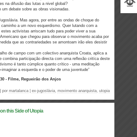
es na difusão das lutas a nivel global?
o um debate sobre as obras visionadas.
Jugoslávia. Mas agora, por entre as ondas de choque do
rir caminho a um novo esquerdismo. Quer lutando com a
 estes activistas arriscam tudo para poder viver a sua
go Americano que chegou para observar o movimento acaba por
 medida que as contrariedades se amontoam irão eles desistir
balho de campo com um colectivo anarquista Croata, aplica a
 combina participação directa com uma reflexão critíca deste
tivismo é tanto cúmplice quanto crítico - uma meditação
e-imaginar a esquerda e o poder de uma juventude”
h30 - Filme, Regueirão dos Anjos
| por
martalanca
|
ex-jugoslávia
,
movimento anarquista
,
utopia
on this Side of Utopia