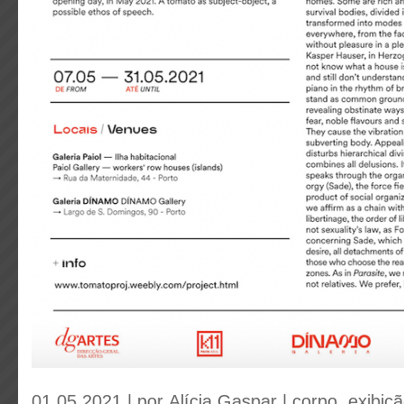
01.05.2021 | por
Alícia Gaspar
|
corpo
,
exibiç