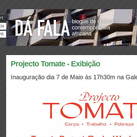
PT
blogue de cultura
EN
contemporânea
africana
FR
Projecto Tomate - Exibição
Inauguração dia 7 de Maio às 17h30m na Galer