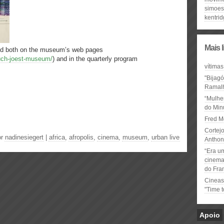
simoes
kentri
Mais 
sted both on the museum’s web pages
uch-joest-museum/
) and in the quarterly program
vítimas
"Bijag
Ramal
“Mulhe
do Minu
Fred M
Cortejo
or
nadinesiegert
|
africa
,
afropolis
,
cinema
,
museum
,
urban live
Anthon
“Era u
cinema 
do Fra
Cineas
"Time 
Apoio