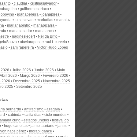
nasanto
claudiar
cristinasalvador
scabagulho
guilhermecartaxo
iobovino
joanapereira
joanapires
ayanda
luisestevao
mariadias
marialuz
ana
marianapinho
mariapicarra
rata
martacacador
martalanca
estre
nadinesiegert
Nélida Brito
gelaSouza
otavioraposo
raul f. curvelo
masio
samirapereira
Victor Hugo Lopes
 2026
Julho 2026
Junho 2026
Maio
Abril 2026
Março 2026
Fevereiro 2026
o 2026
Dezembro 2025
Novembro 2025
ro 2025
Setembro 2025
etas
ria bernardo
antiracismo
azagaia
ard
cabinda
catita dias
ciclo mundos
ramada curto
estados unidos
festival do
o
hugo canoilas
jaime lauriano
janise
 von hace pérez
morabi dance
nto de jovens artistas angolanos
soraia