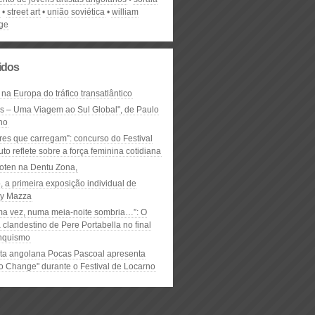
street art
união soviética
william
dge
lidos
 na Europa do tráfico transatlântico
ós – Uma Viagem ao Sul Global", de Paulo
ho
res que carregam”: concurso do Festival
to reflete sobre a força feminina cotidiana
oten na Dentu Zona,
, a primeira exposição individual de
y Mazza
ma vez, numa meia-noite sombria…”: O
clandestino de Pere Portabella no final
nquismo
ta angolana Pocas Pascoal apresenta
to Change" durante o Festival de Locarno