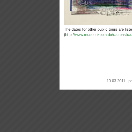
The dates for other public tours are li
(
http://www.museenkoeln.de/rautenstra
10.03.2011 | p