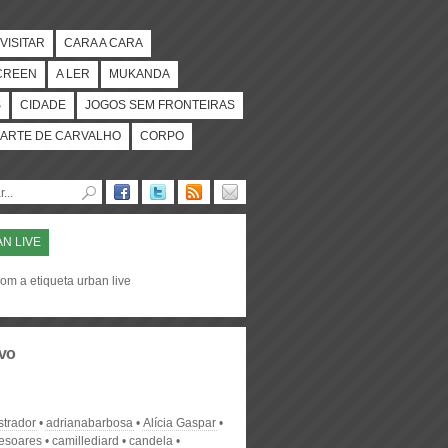
VISITAR
CARA A CARA
CREEN
A LER
MUKANDA
S
CIDADE
JOGOS SEM FRONTEIRAS
ARTE DE CARVALHO
CORPO
N LIVE
om a etiqueta urban live
vo
strador
adrianabarbosa
Alícia Gaspar
desoares
camillediard
candela