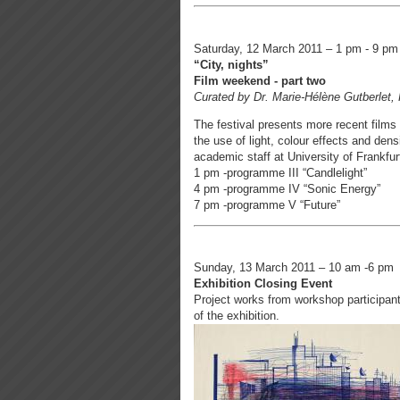
Saturday, 12 March 2011 – 1 pm - 9 pm
“City, nights”
Film weekend - part two
Curated by Dr. Marie-Hélène Gutberlet, 
The festival presents more recent films 
the use of light, colour effects and de
academic staff at University of Frankfur
1 pm -programme III “Candlelight”
4 pm -programme IV “Sonic Energy”
7 pm -programme V “Future”
Sunday, 13 March 2011 – 10 am -6 pm
Exhibition Closing Event
Project works from workshop participant
of the exhibition.