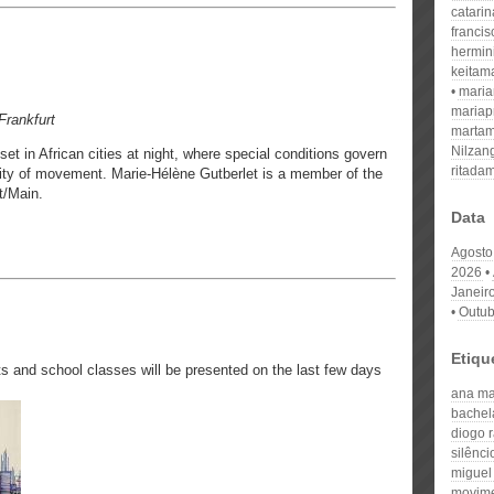
catari
franci
hermin
keitam
mari
mariap
Frankfurt
martam
Nilzan
set in African cities at night, where special conditions govern
ritada
nsity of movement. Marie-Hélène Gutberlet is a member of the
t/Main.
Data
Agosto
2026
Janeir
Outub
Etiqu
s and school classes will be presented on the last few days
ana ma
bachel
diogo 
silênci
miguel
movime