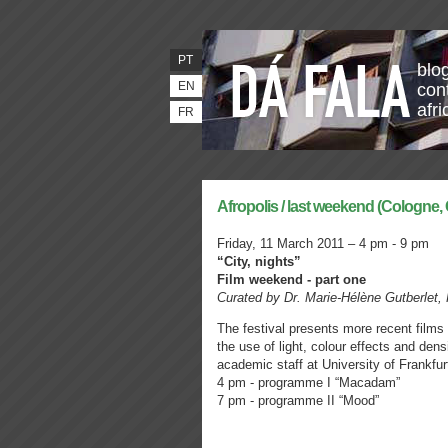
PT
blo
EN
con
afr
FR
Afropolis / last weekend (Cologne
Friday, 11 March 2011 – 4 pm - 9 pm
“City, nights”
Film weekend - part one
Curated by Dr. Marie-Hélène Gutberlet, 
The festival presents more recent films 
the use of light, colour effects and de
academic staff at University of Frankfur
4 pm - programme I “Macadam”
7 pm - programme II “Mood”