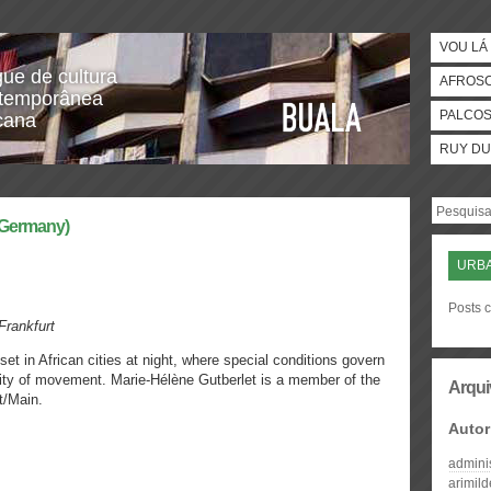
VOU LÁ 
gue de cultura
AFROS
temporânea
PALCO
icana
RUY DU
, Germany)
URBA
Posts c
Frankfurt
set in African cities at night, where special conditions govern
nsity of movement. Marie-Hélène Gutberlet is a member of the
Arqui
t/Main.
Autor
admini
arimil