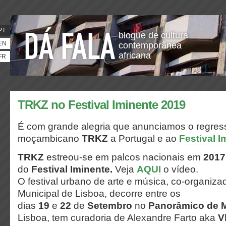
PT
blogue de cultura
EN
contemporânea
africana
FR
TRKZ no Festival Iminente 2019
É com grande alegria que anunciamos o regres
moçambicano
TRKZ
a Portugal e ao
Festival I
TRKZ
estreou-se em palcos nacionais em
2017
do
Festival Iminente.
Veja
AQUI
o vídeo.
O festival urbano de arte e música, co-organi
Municipal de Lisboa, decorre entre os
dias
19
e
22
de
Setembro
no
Panorâmico de 
Lisboa, tem curadoria de Alexandre Farto aka
V