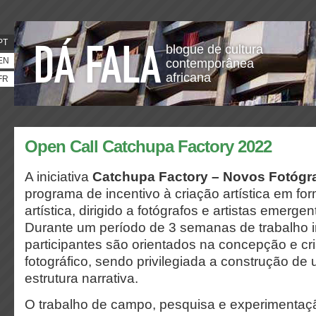
PT
blogue de cultura
EN
contemporânea
africana
FR
Open Call Catchupa Factory 2022
A iniciativa
Catchupa Factory – Novos Fotógr
programa de incentivo à criação artística em fo
artística, dirigido a fotógrafos
e artistas emerge
Durante um período de 3 semanas de trabalho i
participantes
são orientados na concepção e
cr
fotográfico, sendo privilegiada a construção de
estrutura narrativa.
O trabalho de campo, pesquisa e experimentaça