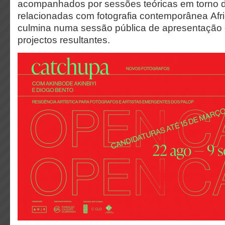
acompanhados por sessões teóricas em torno de
relacionadas com fotografia contemporânea
Afr
culmina numa sessão pública de apresentação
projectos resultantes.