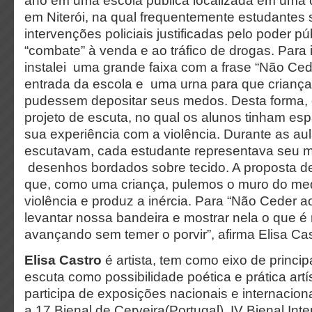
ano em uma escola pública localizada em uma 
em Niterói, na qual frequentemente estudantes
intervenções policiais justificadas pelo poder p
“combate” à venda e ao tráfico de drogas. Para i
instalei uma grande faixa com a frase “Não Ce
entrada da escola e uma urna para que criança
pudessem depositar seus medos. Desta forma,
projeto de escuta, no qual os alunos tinham esp
sua experiência com a violência. Durante as au
escutavam, cada estudante representava seu 
desenhos bordados sobre tecido. A proposta 
que, como uma criança, pulemos o muro do med
violência e produz a inércia. Para “Não Ceder
levantar nossa bandeira e mostrar nela o que é
avançando sem temer o porvir”, afirma Elisa Cas
Elisa Castro
é artista, tem como eixo de princip
escuta como possibilidade poética e prática art
participa de exposições nacionais e internaciona
a 17 Bienal de Cerveira(Portugal), IV Bienal Inte