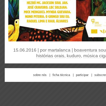
15.06.2016 | por
martalanca
|
boaventura sou
histórias orais
,
kuduro
,
música ci
sobre nós
ficha técnica
participar
subscre