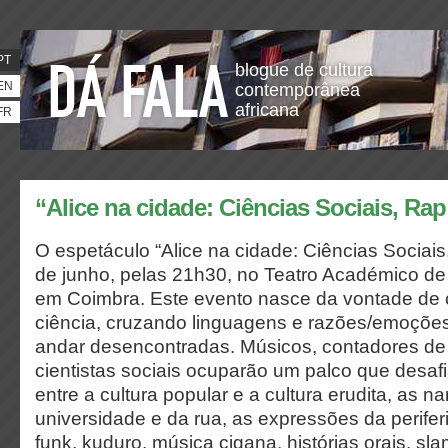
PT
blogue de cultura
EN
contemporânea
africana
FR
“Alice na cidade: Ciências Sociais, Rap
O espetáculo “Alice na cidade: Ciências Sociais
de junho, pelas 21h30, no Teatro Académico de 
em Coimbra. Este evento nasce da vontade de 
ciência, cruzando linguagens e razões/emoçõ
andar desencontradas. Músicos, contadores de h
cientistas sociais ocuparão um palco que desafi
entre a cultura popular e a cultura erudita, as na
universidade e da rua, as expressões da perifer
funk, kuduro, música cigana, histórias orais, sla