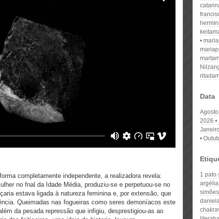
catari
franci
hermin
keitam
mari
mariap
martam
Nilzan
ritada
Data
Agosto
2026
Janeir
Outub
Etiqu
1 pato
 forma completamente independente, a realizadora revela:
argélia
her no fnal da Idade Média, produziu-se e perpetuou-se no
simões
içaria estava ligada à natureza feminina e, por extensão, que
daniela
otência. Queimadas nas fogueiras como seres demoníacos este
chakra
além da pesada repressão que infigiu, desprestigiou-as ao
literatu