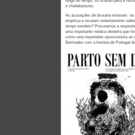
longo do tempo, só ficando para a Histór
e charlatanismo.
As acusações de bruxaria estavam, na s
empírica e recaiam violentamente sobre
tempo sombrio? Procuramos a resposta
uma importante médica obstetra que foi
como uma importante oposicionista ao 
Bermudes com a história de Portugal d