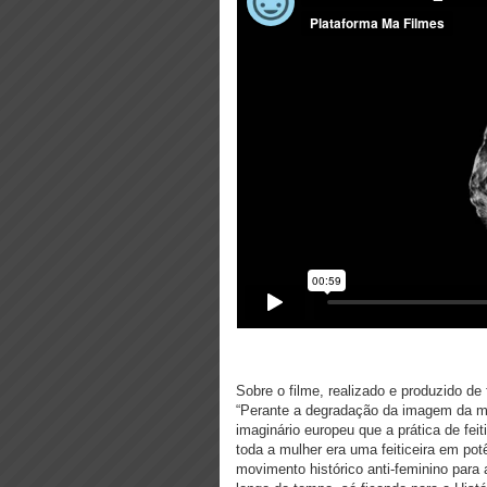
Sobre o filme, realizado e produzido de
“
Perante a degradação da imagem da mul
imaginário europeu que a prática de feit
toda a mulher era uma feiticeira em p
movimento histórico anti-feminino para 