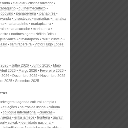
nasanto
claudiar
cristinasalvador
scabagulho
guilhermecartaxo
iobovino
joanapereira
joanapires
ayanda
luisestevao
mariadias
marialuz
ana
marianapinho
mariapicarra
rata
martacacador
martalanca
estre
nadinesiegert
Nélida Brito
gelaSouza
otavioraposo
raul f. curvelo
masio
samirapereira
Victor Hugo Lopes
 2026
Julho 2026
Junho 2026
Maio
Abril 2026
Março 2026
Fevereiro 2026
o 2026
Dezembro 2025
Novembro 2025
ro 2025
Setembro 2025
etas
 selvagem
agenda cultural
ampla
atuações
bairros de lisboa
cláudia
colloque international
crianças
 vieitas
erika jamece
fronteira
gayatri
vorty spivak
identidade nacional
ra infantil
lutas feministas
noite africana