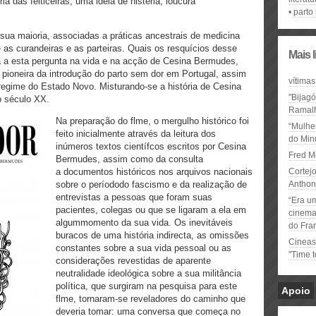
ia das feiticeiras, uma ideia de histeria, loucura
parto
ua maioria, associadas a práticas ancestrais de medicina
 as curandeiras e as parteiras. Quais os resquícios desse
Mais 
 a esta pergunta na vida e na acção de Cesina Bermudes,
 pioneira da introdução do parto sem dor em Portugal, assim
vítimas
regime do Estado Novo. Misturando-se a história de Cesina
"Bijag
o século XX.
Ramal
Na preparação do flme, o mergulho histórico foi
“Mulhe
feito inicialmente através da leitura dos
do Minu
inúmeros textos científcos escritos por Cesina
Fred M
Bermudes, assim como da consulta
a documentos históricos nos arquivos nacionais
Cortejo
sobre o períododo fascismo e da realização de
Anthon
entrevistas a pessoas que foram suas
“Era u
pacientes, colegas ou que se ligaram a ela em
cinema 
algummomento da sua vida. Os inevitáveis
do Fra
buracos de uma história indirecta, as omissões
Cineas
constantes sobre a sua vida pessoal ou as
"Time 
considerações revestidas de aparente
neutralidade ideológica sobre a sua militância
política, que surgiram na pesquisa para este
Apoio
flme, tornaram-se reveladores do caminho que
deveria tomar: uma conversa que começa no