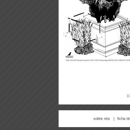
1
sobre nós
ficha t