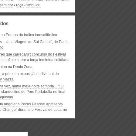
 sem dor
roça
timbuktu
lidos
 na Europa do tráfico transatlântico
ós – Uma Viagem ao Sul Global", de Paulo
ho
res que carregam”: concurso do Festival
to reflete sobre a força feminina cotidiana
oten na Dentu Zona,
, a primeira exposição individual de
y Mazza
ma vez, numa meia-noite sombria…”: O
clandestino de Pere Portabella no final
nquismo
ta angolana Pocas Pascoal apresenta
to Change" durante o Festival de Locarno