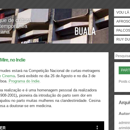
VOU LÁ 
gue de cultura
AFROS
temporânea
PALCO
icana
RUY DU
Mire, no Indie
PART
rmudes estará na Competição Nacional de curtas-metragens
de Cinema
.
Será exibido no dia 26 de Agosto e no dia 3 de
sboa.
Programa do Indie
.
Posts 
a realização e é uma homenagem pessoal da realizadora
1908-2001)
,
pioneira da introdução do parto sem dor em
e ajudou no parto muitas mulheres na clandestinidade. Cesina
Arqui
esa a doutorar-se em medicina.
Autor
admini
arimil