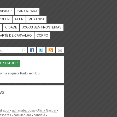
VISITAR
CARA A CARA
CREEN
A LER
MUKANDA
S
CIDADE
JOGOS SEM FRONTEIRAS
ARTE DE CARVALHO
CORPO
O SEM DOR
com a etiqueta Parto sem Dor
vo
strador
adrianabarbosa
Alícia Gaspar
desoares
camillediard
candela