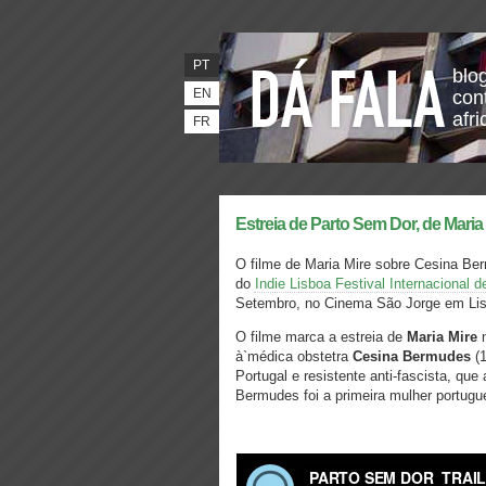
PT
blo
EN
con
afr
FR
Estreia de Parto Sem Dor, de Maria 
O filme de Maria Mire sobre Cesina Be
do
Indie Lisboa Festival Internacional 
Setembro, no Cinema São Jorge em Li
O filme marca a estreia de
Maria Mire
n
à`médica obstetra
Cesina Bermudes
(
Portugal e resistente anti-fascista, qu
Bermudes foi a primeira mulher portugu