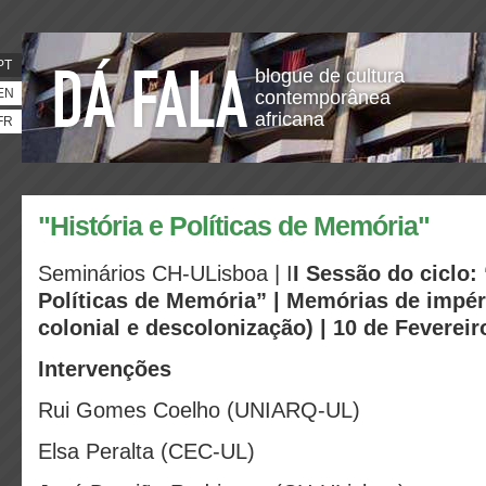
PT
blogue de cultura
EN
contemporânea
africana
FR
"História e Políticas de Memória"
Seminários CH-ULisboa | I
I Sessão do ciclo: 
Políticas de Memória” |
Memórias de impér
colonial e descolonização) | 10 de Fevereir
Intervenções
Rui Gomes Coelho (UNIARQ-UL)
Elsa Peralta (CEC-UL)