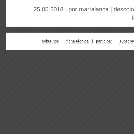
25.05.2018 | por
martalanca
|
descolo
sobre nós
ficha técnica
participar
subscre