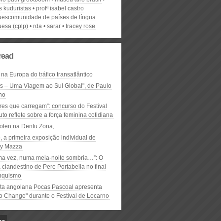
s kuduristas
profª isabel castro
uescomunidade de países de língua
uesa (cplp)
rda
sarar
tracey rose
read
 na Europa do tráfico transatlântico
ós – Uma Viagem ao Sul Global", de Paulo
ho
res que carregam”: concurso do Festival
to reflete sobre a força feminina cotidiana
oten na Dentu Zona,
, a primeira exposição individual de
y Mazza
ma vez, numa meia-noite sombria…”: O
clandestino de Pere Portabella no final
nquismo
ta angolana Pocas Pascoal apresenta
to Change" durante o Festival de Locarno