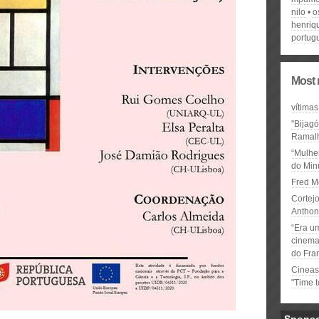
nilo
o
henriq
portug
Most 
vítimas
"Bijag
Ramal
“Mulhe
do Minu
Fred M
Cortejo
Anthon
“Era u
cinema 
do Fra
Cineas
"Time 