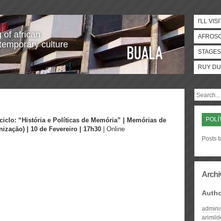
I'LL VISI
 of african
AFROS
temporary culture
STAGES
RUY DU
POLÍ
ciclo: “História e Políticas de Memória” |
Memórias de
ização) | 10 de Fevereiro | 17h30
| Online
Posts 
Archi
Auth
admini
arimil