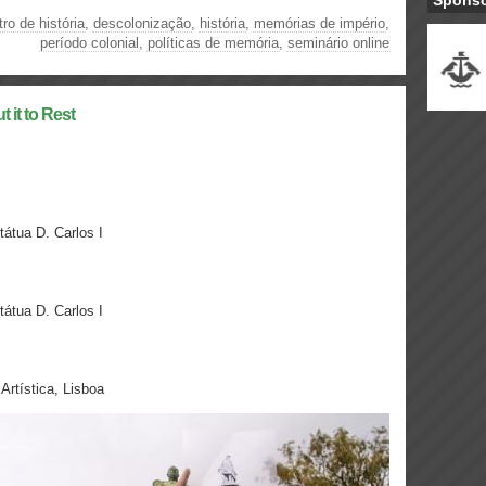
Spons
tro de história
,
descolonização
,
história
,
memórias de império
,
período colonial
,
políticas de memória
,
seminário online
 it to Rest
átua D. Carlos I
átua D. Carlos I
rtística, Lisboa