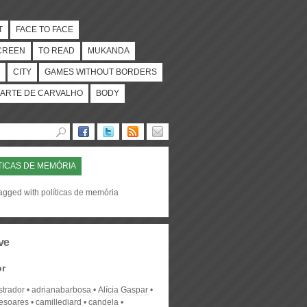
T
FACE TO FACE
CREEN
TO READ
MUKANDA
CITY
GAMES WITHOUT BORDERS
ARTE DE CARVALHO
BODY
TICAS DE MEMÓRIA
tagged with políticas de memória
ve
or
strador
adrianabarbosa
Alícia Gaspar
desoares
camillediard
candela