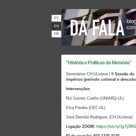
PT
blog
EN
con
FR
"História e Políticas de Memória"
Seminários CH-ULisboa | I
I Sessão do 
impérios (período colonial e descolon
Intervenções
Rui Gomes Coelho (UNIARQ-UL)
Elsa Peralta (CEC-UL)
José Damião Rodrigues (CH-ULisboa)
Ligação ZOOM:
https://bit.ly/3gTj5RG
ID da reunião: 833 1275 3170