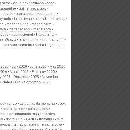
nasanto
claudiar
cristinasalvador
scabagulho
guilhermecartaxo
iobovino
joanapereira
joanapires
ayanda
luisestevao
mariadias
marialuz
ana
marianapinho
mariapicarra
rata
martacacador
martalanca
estre
nadinesiegert
Nélida Brito
gelaSouza
otavioraposo
raul f. curvelo
masio
samirapereira
Victor Hugo Lopes
 2026
July 2026
June 2026
May 2026
 2026
March 2026
February 2026
y 2026
December 2025
November
October 2025
September 2025
book centre
as tramas da memória
book
cabral ka mori
cotas raciais
inha
desmontando manifestações
is
doc tv cplp
electra
fronteiras
mito
mostra internacional de cinema na cova
o paul grootboom
museu afro brasil