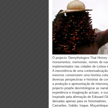
O projecto ‘Demythologize That History 
monumentos, memoriais, nomes de ruas
implementados nas cidades de Lisboa e
A inexistência de uma contextualização
mesmos comemorem uma história coloni
diversas perspectivas e histórias de 
a produção e apresentação de intervenç
projecto propõe desmitologizar as narr
experiência e imaginação actuais, e sua
Inspirado pela afirmação de Edouard Gl
deixadas apenas para os historiadores, 
Camarões, Gabão, Iraque, Moçambique 