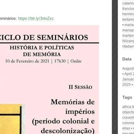
catari
franci
hermin
seminários:
https://bit.ly/3nloZxc
keitam
mari
mariap
martam
Nilzan
ritada
Data
August
April
Januar
2025
Tags
africa 
objects
craveir
colonia
elias
mpumel