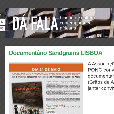
PT
blogue de cultura
EN
contemporânea
africana
FR
Documentário Sandgrains LISBOA
A Associaç
PONG convid
documentári
(Grãos de A
jantar conví