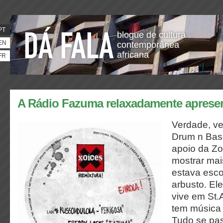
PT
blogue de cultura
EN
contemporânea
africana
FR
A Rádio Fazuma relaxadamente apresen
Verdade, ve
Drum n Bas
apoio da Zo
mostrar mai
estava esco
arbusto. El
vive em St.
tem música 
Tudo se pas