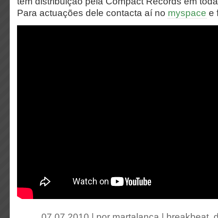
tem distribuição pela Compact Records em todas
Para actuações dele contacta aí no
myspace
e 
07.07.2010 | por
martalanca
|
breakbeat
,