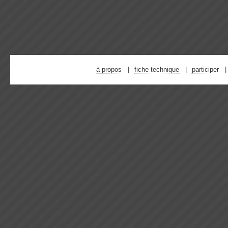
à propos
fiche technique
participer