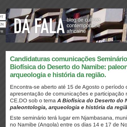
PT
blog de culture
EN
contemporaine
africaine
FR
Candidaturas comunicações Seminário
Biofísica do Deserto do Namibe: paleon
arqueologia e história da região.
Encontra-se aberto até 15 de Agosto o período 
apresentação de comunicações e participação 
CE.DO sob o tema
A Biofísica do Deserto do
paleontologia, arqueologia e história da regi
Este seminário terá lugar em Njambasana, mun
no Namibe (Angola) entre os dias 14 e 17 de 