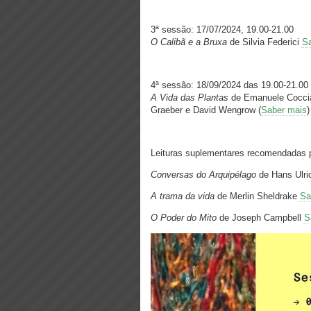
3ª sessão: 17/07/2024, 19.00-21.00
O Calibã e a Bruxa
de Silvia Federici
S
4ª sessão: 18/09/2024 das 19.00-21.00
A Vida das Plantas
de Emanuele Coccia
Graeber e David Wengrow (
Saber mais
)
Leituras suplementares recomendadas p
Conversas do Arquipélago
de Hans Ulri
A trama da vida
de Merlin Sheldrake
Sa
O Poder do Mito
de Joseph Campbell
S