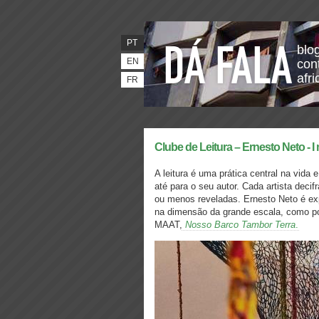
PT
blo
EN
con
afr
FR
Clube de Leitura – Ernesto Neto - I
A leitura é uma prática central na vida
até para o seu autor. Cada artista dec
ou menos reveladas. Ernesto Neto é exp
na dimensão da grande escala, como p
MAAT,
Nosso Barco Tambor Terra
.