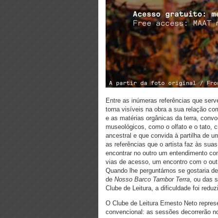
Entre as inúmeras referências que serv
torna visíveis na obra a sua relação c
e as matérias orgânicas da terra, con
museológicos, como o olfato e o tato,
ancestral e que convida à partilha de
as referências que o artista faz às sua
encontrar no outro um entendimento co
vias de acesso, um encontro com o outr
Quando lhe perguntámos se gostaria de 
de
Nosso Barco Tambor Terra
, ou das 
Clube de Leitura, a dificuldade foi redu
O Clube de Leitura Ernesto Neto repres
convencional: as sessões decorrerão no