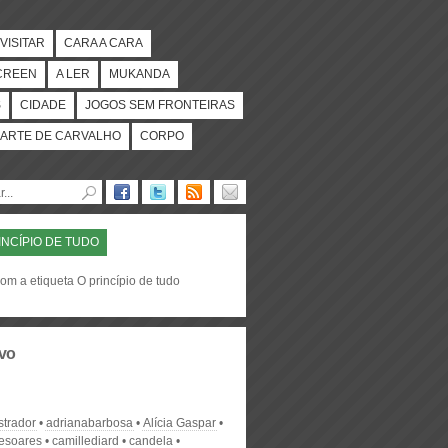
VISITAR
CARA A CARA
CREEN
A LER
MUKANDA
S
CIDADE
JOGOS SEM FRONTEIRAS
ARTE DE CARVALHO
CORPO
INCÍPIO DE TUDO
om a etiqueta O princípio de tudo
vo
strador
adrianabarbosa
Alícia Gaspar
desoares
camillediard
candela