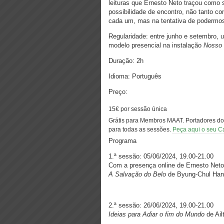
leituras que Ernesto Neto traçou como 
possibilidade de encontro, não tanto co
cada um, mas na tentativa de podermos
Regularidade: entre junho e setembro, 
modelo presencial na instalação
Nosso 
Duração: 2h
Idioma: Português
Preço:
15€ por sessão única
Grátis para Membros MAAT. Portadores d
para todas as sessões.
Peça aqui o seu C
Programa
1.ª sessão: 05/06/2024, 19.00-21.00
Com a presença online de Ernesto Neto
A Salvação do Belo
de Byung-Chul Ha
2.ª sessão: 26/06/2024, 19.00-21.00
Ideias para Adiar o fim do Mundo
de Ail