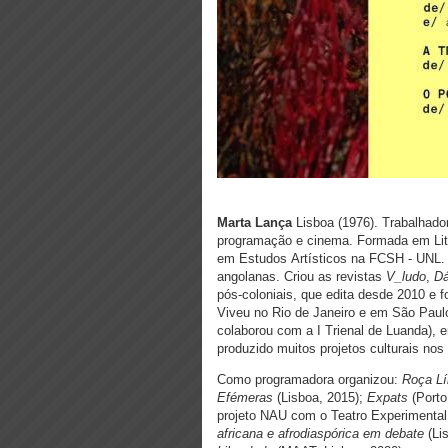
Marta Lança
Lisboa (1976). Trabalhado
programação e cinema. Formada em Lit
em Estudos Artísticos na FCSH - UNL. 
angolanas. Criou as revistas
V_ludo
,
Dá
pós-coloniais, que edita desde 2010 e f
Viveu no Rio de Janeiro e em São Paul
colaborou com a I Trienal de Luanda),
produzido muitos projetos culturais nos
Como programadora organizou:
Roça L
Efémeras
(Lisboa, 2015);
Expats
(Porto
projeto NAU com o Teatro Experimental
africana e afrodiaspórica em debate
(Li