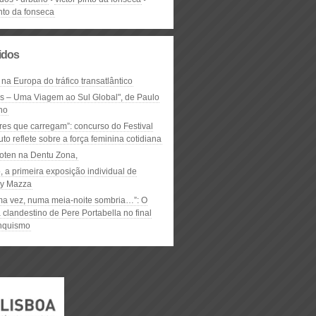
into da fonseca
lidos
 na Europa do tráfico transatlântico
ós – Uma Viagem ao Sul Global", de Paulo
ho
res que carregam”: concurso do Festival
to reflete sobre a força feminina cotidiana
oten na Dentu Zona,
, a primeira exposição individual de
y Mazza
ma vez, numa meia-noite sombria…”: O
clandestino de Pere Portabella no final
nquismo