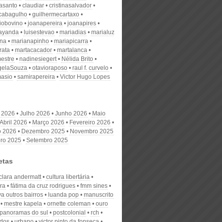
nasanto
claudiar
cristinasalvador
scabagulho
guilhermecartaxo
iobovino
joanapereira
joanapires
ayanda
luisestevao
mariadias
marialuz
ana
marianapinho
mariapicarra
rata
martacacador
martalanca
estre
nadinesiegert
Nélida Brito
gelaSouza
otavioraposo
raul f. curvelo
masio
samirapereira
Victor Hugo Lopes
 2026
Julho 2026
Junho 2026
Maio
Abril 2026
Março 2026
Fevereiro 2026
o 2026
Dezembro 2025
Novembro 2025
ro 2025
Setembro 2025
etas
clara andermatt
cultura libertária
ra
fátima da cruz rodrigues
fmm sines
iva outros bairros
luanda pop
manuscrito
mestre kapela
ornette coleman
ouro
panoramas do sul
postcolonial
rch
ados
urbano
victor pinto da fonseca