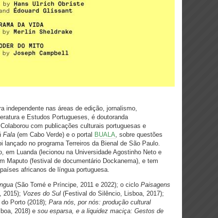
ra independente nas áreas de edição, jornalismo,
eratura e Estudos Portugueses, é doutoranda
Colaborou com publicações culturais portuguesas e
 Fala
(em Cabo Verde) e o portal
BUALA
, sobre questões
oi lançado no programa Terreiros da Bienal de São Paulo.
o, em Luanda (lecionou na Universidade Agostinho Neto e
 em Maputo (festival de documentário Dockanema), e tem
 países africanos de língua portuguesa.
íngua
(São Tomé e Príncipe, 2011 e 2022); o ciclo
Paisagens
, 2015);
Vozes do Sul
(Festival do Silêncio, Lisboa, 2017);
 do Porto (2018);
Para nós, por nós: produção cultural
sboa, 2018) e
sou esparsa, e a liquidez maciça: Gestos de