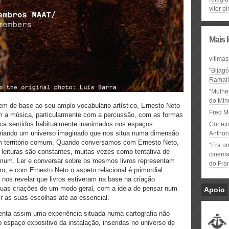
vitor p
Mais 
vítimas
"Bijag
Ramal
“Mulhe
do Minu
em de base ao seu amplo vocabulário artístico, Ernesto Neto
Fred M
om a música, particularmente com a percussão, com as formas
voca sentidos habitualmente inanimados nos espaços
Cortejo
 criando um universo imaginado que nos situa numa dimensão
Anthon
 um território comum. Quando conversamos com Ernesto Neto,
“Era u
s leituras são constantes, muitas vezes como tentativa de
cinema 
mum. Ler e conversar sobre os mesmos livros representam
do Fra
o, e com Ernesto Neto o aspeto relacional é primordial.
nos revelar que livros estiveram na base na criação
suas criações de um modo geral, com a ideia de pensar num
Apoio
zir as suas escolhas até ao essencial.
enta assim uma experiência situada numa cartografia não
 espaço expositivo da instalação, inseridas no universo de