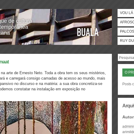
VOU LÁ 
gue de cultura
AFROS
temporânea
PALCO
icana
RUY DU
 maat
O PR
 e na arte de Ernesto Neto. Toda a obra tem os seus mistérios,
ifrará e carregará consigo camadas de acesso ao mundo, mais
ansivo no discurso e na matéria: a sua obra concretiza-se
Posts c
odemos constatar na instalação em exposição no
Arqui
Autor
admini
arimil