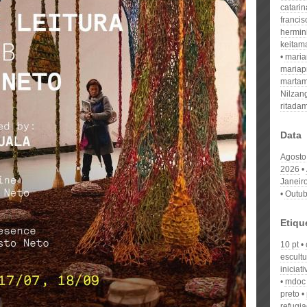
catari
franci
hermin
keitam
mari
mariap
martam
Nilzan
ritada
Data
Agosto
2026
Janeir
Outub
Etiqu
10 pt
escultu
iniciat
mdoc
preto
refugi