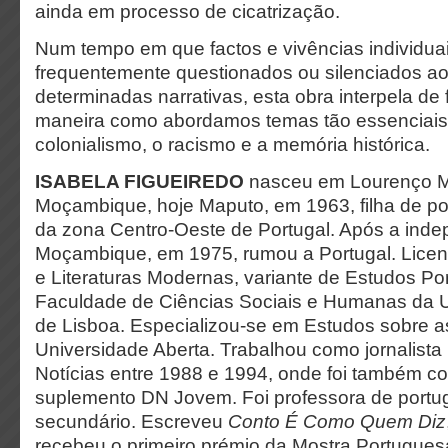
ainda em processo de cicatrização.
Num tempo em que factos e vivências individua
frequentemente questionados ou silenciados ao
determinadas narrativas, esta obra interpela de 
maneira como abordamos temas tão essenciais
colonialismo, o racismo e a memória histórica.
ISABELA FIGUEIREDO
nasceu em Lourenço 
Moçambique, hoje Maputo, em 1963, filha de p
da zona Centro-Oeste de Portugal. Após a ind
Moçambique, em 1975, rumou a Portugal. Lice
e Literaturas Modernas, variante de Estudos Po
Faculdade de Ciências Sociais e Humanas da 
de Lisboa. Especializou-se em Estudos sobre a
Universidade Aberta. Trabalhou como jornalista 
Notícias entre 1988 e 1994, onde foi também c
suplemento DN Jovem. Foi professora de portu
secundário. Escreveu
Conto É Como Quem Diz
recebeu o primeiro prémio da Mostra Portuguesa