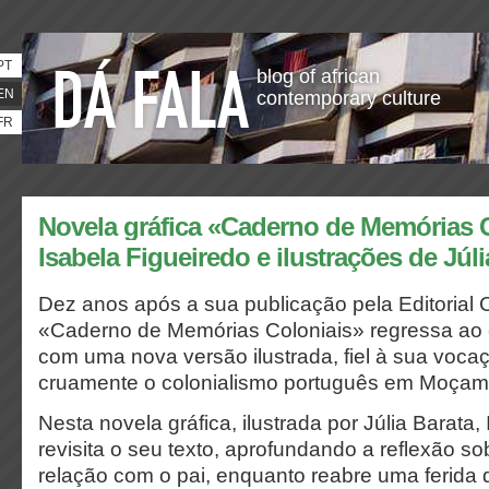
PT
blog of african
EN
contemporary culture
FR
Novela gráfica «Caderno de Memórias C
Isabela Figueiredo e ilustrações de Júli
Dez anos após a sua publicação pela Editorial
«Caderno de Memórias Coloniais» regressa ao 
com uma nova versão ilustrada, fiel à sua voca
cruamente o colonialismo português em Moçam
Nesta novela gráfica, ilustrada por Júlia Barata,
revisita o seu texto, aprofundando a reflexão so
relação com o pai, enquanto reabre uma ferida 