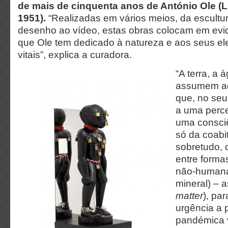
de mais de cinquenta anos de António Ole (
1951).
“Realizadas em vários meios, da escultura
desenho ao vídeo, estas obras colocam em evi
que Ole tem dedicado à natureza e aos seus el
vitais”, explica a curadora.
“A terra, a 
assumem aq
que, no seu
a uma perce
uma consci
só da coabi
sobretudo, 
entre forma
não-humana 
mineral) – a
matter
), pa
urgência a 
pandémica 