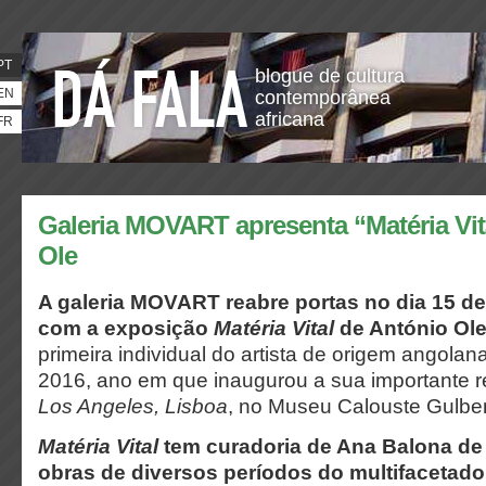
PT
blogue de cultura
EN
contemporânea
africana
FR
Galeria MOVART apresenta “Matéria Vit
Ole
A galeria MOVART reabre portas no dia 15 de a
com a exposição
Matéria Vital
de António Ol
primeira individual do artista de origem angola
2016, ano em que inaugurou a sua importante r
Los Angeles, Lisboa
, no Museu Calouste Gulbe
Matéria Vital
tem curadoria de Ana Balona de 
obras de diversos períodos do multifacetado 