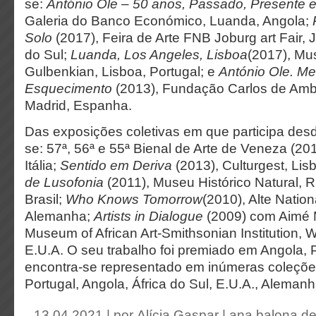
se:
António Ole – 50 anos, Passado, Presente e
Galeria do Banco Económico, Luanda, Angola;
Solo
(2017), Feira de Arte FNB Joburg art Fair, 
do Sul;
Luanda, Los Angeles, Lisboa
(2017), Mu
Gulbenkian, Lisboa, Portugal; e
António Ole. Me
Esquecimento
(2013), Fundação Carlos de Amb
Madrid, Espanha.
Das exposições coletivas em que participa des
se: 57ª, 56ª e 55ª Bienal de Arte de Veneza (20
Itália;
Sentido em Deriva
(2013), Culturgest, Lis
de Lusofonia
(2011), Museu Histórico Natural, R
Brasil;
Who Knows Tomorrow
(2010), Alte Nation
Alemanha;
Artists in Dialogue
(2009) com Aimé 
Museum of African Art-Smithsonian Institution,
E.U.A. O seu trabalho foi premiado em Angola, 
encontra-se representado em inúmeras coleçõe
Portugal, Angola, África do Sul, E.U.A., Alema
13.04.2021 | por
Alícia Gaspar
|
ana balona de 