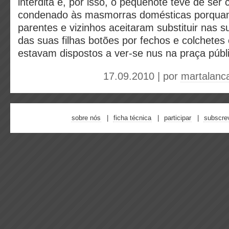
interdita e, por isso, o pequenote teve de ser
condenado às masmorras domésticas porquan
parentes e vizinhos aceitaram substituir nas 
das suas filhas botões por fechos e colchete
estavam dispostos a ver-se nus na praça públ
17.09.2010 | por
martalanc
sobre nós
ficha técnica
participar
subscre