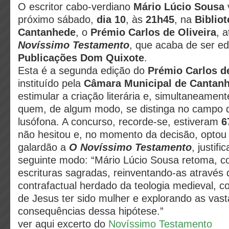
O escritor cabo-verdiano
Mário Lúcio Sousa
próximo sábado,
dia 10
, às
21h45
, na
Biblio
Cantanhede
, o
Prémio Carlos
de
Oliveira
, a
Novíssimo Testamento
, que acaba de ser ed
Publicações Dom Quixote
.
Esta é a segunda edição do
Prémio Carlos
d
instituído pela
Câmara Municipal de Cantan
estimular a criação literária e, simultaneame
quem, de algum modo, se distinga no campo da
lusófona. A concurso, recorde-se, estiveram
6
não hesitou e, no momento da decisão, optou p
galardão a
O Novíssimo Testamento
, justif
seguinte modo: “Mário Lúcio Sousa retoma, co
escrituras sagradas, reinventando-as através
contrafactual herdado da teologia medieval, c
de Jesus ter sido mulher e explorando as vast
consequências dessa hipótese.”
ver aqui excerto do
Novíssimo Testamento