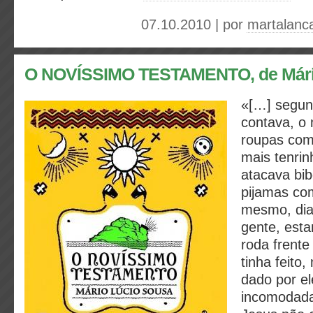
07.10.2010 | por
martalanc
O NOVÍSSIMO TESTAMENTO, de Mári
«[…] segun
contava, o
roupas com
mais tenrin
atacava bib
pijamas com
mesmo, dia
gente, esta
roda frent
tinha feito
dado por el
incomodada