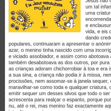
Jesus não 
um tal infan
uma criatur
encomendad
e enclausur
vida, e eis
dando cred
populares, continuaram a apresentar o anóni
azar, o menino tinha nascido com uma incorrig
e viciado assobiador, e assim como abotoava 
também desabotoava as dos outros, por pura 
as crianças adoram chichorrobiar à toa e era i
a sua sina, a criança não podia ir à missa, n
procissões, nem assomar-se à janela sequer,
maravilhar-se como toda e qualquer criatura, 
emitir sequer um desses silvos que todo o se
acrescenta para realçar o espanto, porque p
nu, até o rei, mas menino faz exactamente aqu