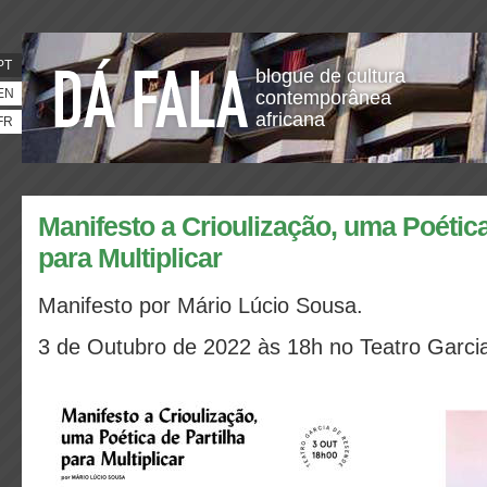
PT
blogue de cultura
EN
contemporânea
africana
FR
Manifesto a Crioulização, uma Poética
para Multiplicar
Manifesto por Mário Lúcio Sousa.
3 de Outubro de 2022 às 18h no Teatro Garc