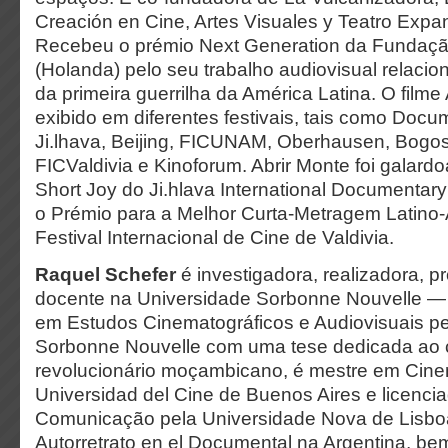
Creación en Cine, Artes Visuales y Teatro Expa
Recebeu o prémio Next Generation da Fundaçã
(Holanda) pelo seu trabalho audiovisual relac
da primeira guerrilha da América Latina. O filme 
exibido em diferentes festivais, tais como Docu
Ji.lhava, Beijing, FICUNAM, Oberhausen, Bogo
FICValdivia e Kinoforum. Abrir Monte foi galar
Short Joy do Ji.hlava International Documentary
o Prémio para a Melhor Curta-Metragem Latino
Festival Internacional de Cine de Valdivia.
Raquel Schefer
é investigadora, realizadora, 
docente na Universidade Sorbonne Nouvelle — 
em Estudos Cinematográficos e Audiovisuais pe
Sorbonne Nouvelle com uma tese dedicada ao
revolucionário moçambicano, é mestre em Cin
Universidad del Cine de Buenos Aires e licenci
Comunicação pela Universidade Nova de Lisboa
Autorretrato en el Documental na Argentina, b