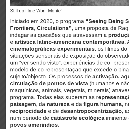
Still do filme 'Abrir Monte'
Iniciado em 2020, o programa
“Seeing Being Se
Frontiers, Circulations”
, uma proposta de Raqu
indagar as questões que atravessam a
produçã
e
artística latino-americana contemporânea
.
cinematográficas experimentais
, os filmes d
situações sensoriais de exposição do observado
um “ver sendo visto”, experiências de co- pres
modelo de co-representação que excede o bin
sujeito/objecto. Os processos de
activação, a
circulação de pontos de vista
(humanos e nã
maquínicos, animais, vegetais, minerais) atrav
programa. Todas elas superam as
representaç
paisagem
, da
natureza
e da
figura humana
, 
reciprocidade
e de
desantropocentrização
, 
num período de
catástrofe ecológica
iminente
povos ameríndios
.