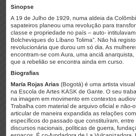
Sinopse
A 19 de Julho de 1929, numa aldeia da Colômb
sapateiros planeou uma revolução para transfo
classe e propriedade no país – auto- intitulava
Bolcheviques do Líbano Tolima”. Não há registo
revolucionária que durou um só dia. As mulher
encontram-se com Aura, uma anciã anarquista,
que a rebelião se encontra ainda em curso.
Biografias
María Rojas Arias
(Bogotá) é uma artista visua
na Escola de Artes KASK de Gante. O seu trabal
na imagem em movimento em contextos audiovisu
Trabalha com material de arquivo oficial e não-o
articular de maneira expandida as relações co
específicos do passado que constituíram, entre
discursos nacionais, políticas de guerra, funda
espaços. É co-fundadora de La Vulcanizadora, 