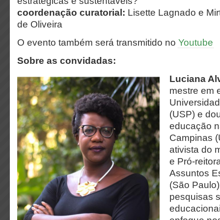
estratégicas e sustentáveis?
coordenação curatorial:
Lisette Lagnado e Mir
de Oliveira
O evento também será transmitido no
Youtube
Sobre as convidadas:
Luciana Al
mestre em 
Universida
(USP) e do
educação n
Campinas (
ativista do
e Pró-reitor
Assuntos Es
(São Paulo)
pesquisas 
educacionai