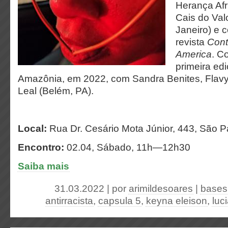
Herança Afr
Cais do Val
Janeiro) e 
revista
Cont
America
. C
primeira ed
Amazônia, em 2022, com Sandra Benites, Flavy
Leal (Belém, PA).
Local:
Rua Dr. Cesário Mota Júnior, 443, São P
Encontro:
02.04, Sábado, 11h—12h30
Saiba mais
31.03.2022 | por
arimildesoares
|
bases
antirracista
,
capsula 5
,
keyna eleison
,
luc