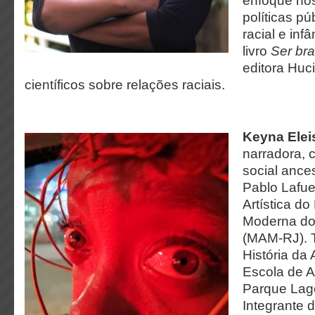
enfoque nos
políticas p
racial e inf
livro
Ser br
editora Huci
científicos sobre relações raciais.
Keyna Ele
narradora, c
social ance
Pablo Lafue
Artística d
Moderna do 
(MAM-RJ). 
História da 
Escola de A
Parque Lage
Integrante 