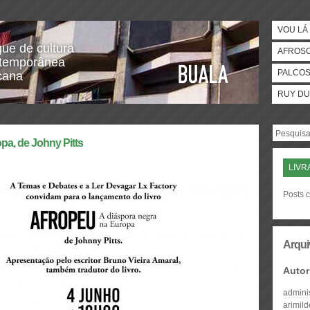
VOU LÁ 
gue de cultura
AFROS
temporânea
PALCO
icana
RUY DU
pa, de Johny Pitts
LIVR
Posts c
Arqui
Autor
admini
arimil