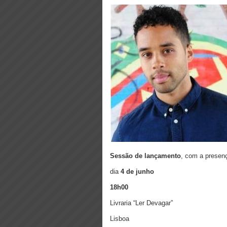
Sessão de lançamento
, com a presenç
dia
4 de junho
18h00
Livraria “Ler Devagar”
Lisboa