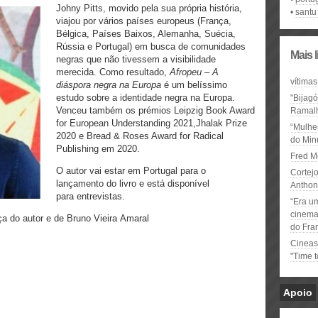
Johny Pitts, movido pela sua própria história,
santu
viajou por vários países europeus (França,
Bélgica, Países Baixos, Alemanha, Suécia,
Rússia e Portugal) em busca de comunidades
Mais 
negras que não tivessem a visibilidade
merecida. Como resultado,
Afropeu – A
vítimas
diáspora negra na Europa
é um belíssimo
estudo sobre a identidade negra na Europa.
"Bijag
Venceu também os prémios Leipzig Book Award
Ramal
for European Understanding 2021,Jhalak Prize
“Mulhe
2020 e Bread & Roses Award for Radical
do Minu
Publishing em 2020.
Fred M
O autor vai estar em Portugal para o
Cortejo
lançamento do livro e está disponível
Anthon
para entrevistas.
“Era u
cinema 
a do autor e de Bruno Vieira Amaral
do Fra
Cineas
"Time 
Apoio