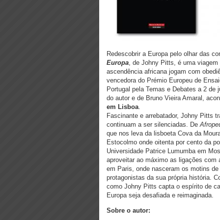
Redescobrir a Europa pelo olhar das c
Europa
, de Johny Pitts, é uma viagem
ascendência africana jogam com obediê
vencedora do Prémio Europeu de Ensaio 
Portugal pela Temas e Debates a 2 de 
do autor e de Bruno Vieira Amaral, aco
em Lisboa
.
Fascinante e arrebatador, Johny Pitts t
continuam a ser silenciadas. De
Afrope
que nos leva da lisboeta Cova da Mour
Estocolmo onde oitenta por cento da p
Universidade Patrice Lumumba em Mosc
aproveitar ao máximo as ligações com 
em Paris, onde nasceram os motins de 2
protagonistas da sua própria história. 
como Johny Pitts capta o espírito de c
Europa seja desafiada e reimaginada.
Sobre o autor: