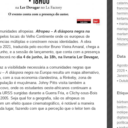
catari
franci
hermin
keitam
mari
mariap
omunidades afropeias.
Afropeu – A diáspora negra na
martam
 pelos locais do Velho Continente onde os europeus de
Nilzan
ncias múltiplas e constroem novas identidades. A obra
ritada
2021, traduzida pelo escritor Bruno Vieira Amaral, chega a
junho, e a sessão de lançamento, que conta com a presença
Data
ntecerá no
dia 4 de junho, às 18h, na livraria Ler Devagar,
Agosto
raz a visibilidade necessária a comunidades negras que
2026
u – A diáspora negra na Europa
resulta um mapa alternativo,
Janeir
a, com a sua economia clandestina, a Rinkeby, zona de
Outub
opulação é muçulmana. Johny Pitts visita também a
ovo, onde os estudantes oeste-africanos continuam a
Etiqu
a URSS surgidas durante a Guerra Fria, e Clichy-sous-Bois
005. Seja qual for a geografia, são os afropeus os
bárbaro
Com um efeito quase cinematográfico, é notável a maneira
belém a
ada lugar, fazendo com que a perceção que o leitor tem da
indépe
digitais
polític
portu