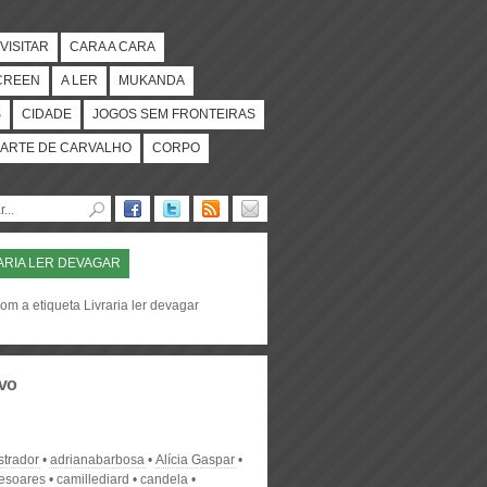
VISITAR
CARA A CARA
CREEN
A LER
MUKANDA
S
CIDADE
JOGOS SEM FRONTEIRAS
ARTE DE CARVALHO
CORPO
ARIA LER DEVAGAR
om a etiqueta Livraria ler devagar
vo
strador
adrianabarbosa
Alícia Gaspar
desoares
camillediard
candela