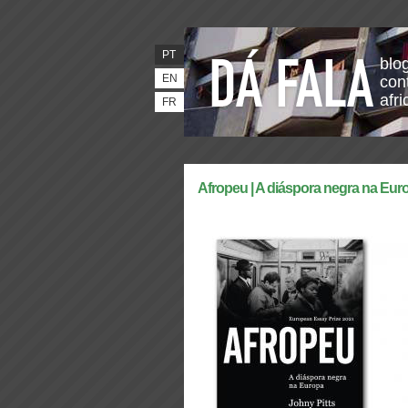
PT
blo
EN
con
afr
FR
Afropeu | A diáspora negra na Euro