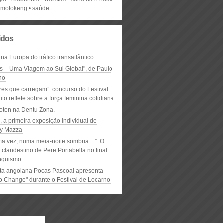
 mofokeng
saúde
lidos
 na Europa do tráfico transatlântico
ós – Uma Viagem ao Sul Global", de Paulo
ho
res que carregam”: concurso do Festival
to reflete sobre a força feminina cotidiana
oten na Dentu Zona,
, a primeira exposição individual de
y Mazza
ma vez, numa meia-noite sombria…”: O
clandestino de Pere Portabella no final
nquismo
ta angolana Pocas Pascoal apresenta
to Change" durante o Festival de Locarno