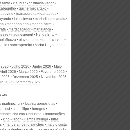
nasanto
claudiar
cristinasalvador
scabagulho
guilhermecartaxo
iobovino
joanapereira
joanapires
ayanda
luisestevao
mariadias
marialuz
ana
marianapinho
mariapicarra
rata
martacacador
martalanca
estre
nadinesiegert
Nélida Brito
gelaSouza
otavioraposo
raul f. curvelo
masio
samirapereira
Victor Hugo Lopes
 2026
Julho 2026
Junho 2026
Maio
Abril 2026
Março 2026
Fevereiro 2026
o 2026
Dezembro 2025
Novembro 2025
ro 2025
Setembro 2025
etas
 martínez ruiz
beatriz gomes dias
rt fest
carla filipe
hereges
ndance cha cha
industrial
informações
kino
labor
luamba muinga
lutas
as
manuela ribeiro sanches
márcio costa
gal
reabertura
revistas
sana na n’hada