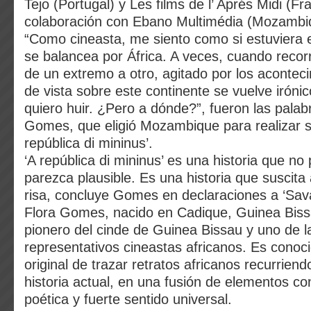
Tejo (Portugal) y Les films de l’ Aprés Midi (Fr
colaboración con Ebano Multimédia (Mozambi
“Como cineasta, me siento como si estuviera 
se balancea por África. A veces, cuando recor
de un extremo a otro, agitado por los acontec
de vista sobre este continente se vuelve irónic
quiero huir. ¿Pero a dónde?”, fueron las palab
Gomes, que eligió Mozambique para realizar su
república di mininus’.
‘A república di mininus’ es una historia que no
parezca plausible. Es una historia que suscita a
risa, concluye Gomes en declaraciones a ‘Sav
Flora Gomes, nacido en Cadique, Guinea Biss
pionero del cinde de Guinea Bissau y uno de 
representativos cineastas africanos. Es cono
original de trazar retratos africanos recurriendo
historia actual, en una fusión de elementos co
poética y fuerte sentido universal.