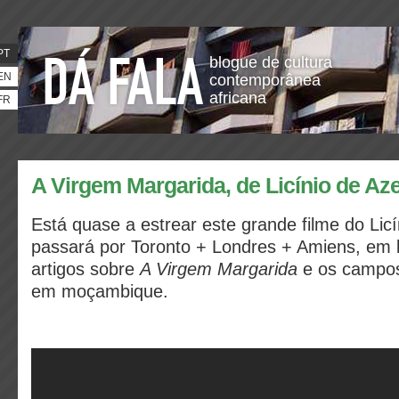
PT
blogue de cultura
EN
contemporânea
africana
FR
A Virgem Margarida, de Licínio de Az
Está quase a estrear este grande filme do Lic
passará por Toronto + Londres + Amiens, em 
artigos sobre
A Virgem Margarida
e os campo
em moçambique.