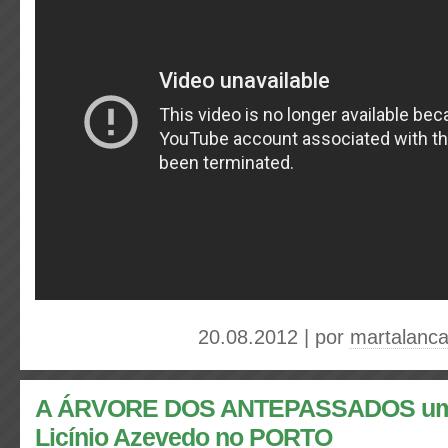
20.08.2012 | por
martalanc
A ÁRVORE DOS ANTEPASSADOS um 
Licínio Azevedo no PORTO