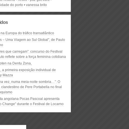
sidade do porto
vanessa brito
lidos
 na Europa do tráfico transatlântico
ós – Uma Viagem ao Sul Global", de Paulo
ho
res que carregam”: concurso do Festival
to reflete sobre a força feminina cotidiana
oten na Dentu Zona,
, a primeira exposição individual de
y Mazza
ma vez, numa meia-noite sombria…”: O
clandestino de Pere Portabella no final
nquismo
ta angolana Pocas Pascoal apresenta
to Change" durante o Festival de Locarno