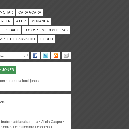
VISITAR
CARA A CARA
CREEN
A LER
MUKANDA
S
CIDADE
JOGOS SEM FRONTEIRAS
ARTE DE CARVALHO
CORPO
I JONES
om a etiqueta leroi jones
vo
strador
adrianabarbosa
Alícia Gaspar
desoares
camillediard
candela