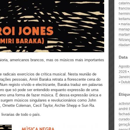
catari
franci
hermin
keitam
mari
mariap
martam
Nilzan
ritada
Data
maioria, americanos brancos, mas os músicos mais importantes
Agosto
2026
 radicais exercícios de crítica musical. Nesta reunião de
Janeir
rações pessoais, Amiri Baraka retrata a florescente cena do
Outub
Num registo vívido e electrizante, Baraka traduz em palavras
ero que só pode ser entendido enquanto expressão de uma
Etiqu
omo uma forma de fazer música. É dessa expressão única e
e surgem músicos singulares e revolucionários como John
activis
, Ornette Coleman, Cecil Taylor, Archie Shepp e Sun Ra.
andré 
fachad
livrarias de todo o país.
curado
geraçã
negaçã