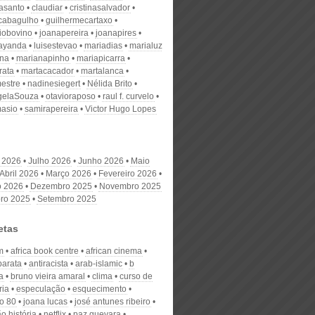
nasanto
claudiar
cristinasalvador
scabagulho
guilhermecartaxo
iobovino
joanapereira
joanapires
ayanda
luisestevao
mariadias
marialuz
ana
marianapinho
mariapicarra
rata
martacacador
martalanca
estre
nadinesiegert
Nélida Brito
gelaSouza
otavioraposo
raul f. curvelo
masio
samirapereira
Victor Hugo Lopes
 2026
Julho 2026
Junho 2026
Maio
Abril 2026
Março 2026
Fevereiro 2026
o 2026
Dezembro 2025
Novembro 2025
ro 2025
Setembro 2025
etas
m
africa book centre
african cinema
barata
antiracista
arab-islamic
b
a
bruno vieira amaral
clima
curso de
ria
especulação
esquecimento
o 80
joana lucas
josé antunes ribeiro
o história
netflix
paz guevara