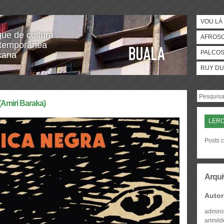
VOU LÁ 
gue de cultura
AFROS
temporânea
PALCO
icana
RUY DU
Amiri Baraka)
LERO
Posts c
Arqui
Autor
admini
arimil