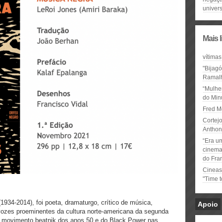
univer
Mais 
vítimas
"Bijag
Ramal
“Mulhe
do Minu
Fred M
Cortejo
Anthon
“Era u
cinema 
do Fra
Cineas
"Time 
(1934-2014), foi poeta, dramaturgo, crítico de música,
Apoio
s vozes proeminentes da cultura norte-americana da segunda
o movimento beatnik dos anos 50 e do Black Power nas