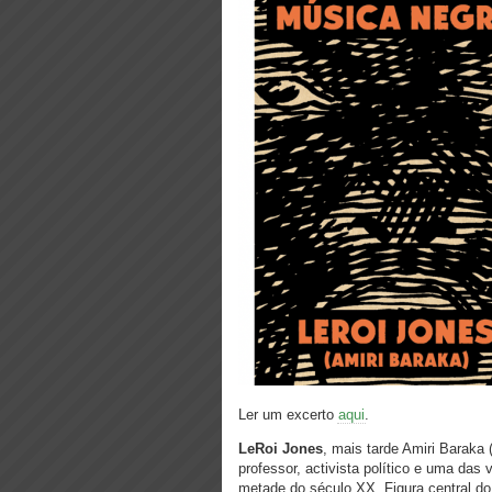
Ler um excerto
aqui
.
LeRoi Jones
, mais tarde Amiri Baraka 
professor, activista político e uma da
metade do século XX. Figura central d