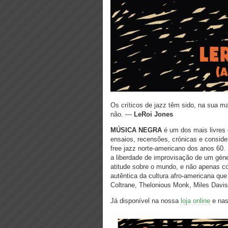
Os críticos de jazz têm sido, na sua 
não. —
LeRoi Jones
MÚSICA NEGRA
é um dos mais livres e
ensaios, recensões, crónicas e conside
free jazz norte-americano dos anos 60. 
a liberdade de improvisação de um gén
atitude sobre o mundo, e não apenas c
autêntica da cultura afro-americana qu
Coltrane, Thelonious Monk, Miles Davis
Já disponível na nossa
loja online
e nas 