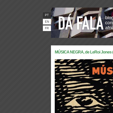
PT
blo
EN
con
afr
FR
MÚSICA NEGRA, de LeRoi Jones (