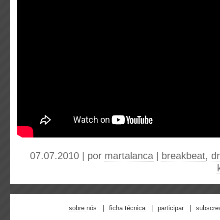
07.07.2010 | por
martalanca
|
breakbeat
,
d
sobre nós
ficha técnica
participar
subscre