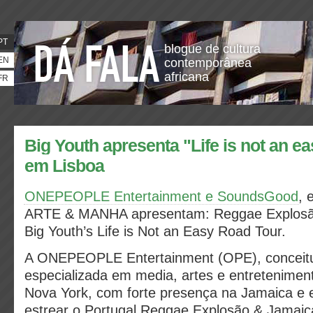
PT
blogue de cultura
EN
contemporânea
africana
FR
Big Youth apresenta "Life is not an ea
em Lisboa
ONEPEOPLE Entertainment e SoundsGood
, 
ARTE & MANHA apresentam: Reggae Explosão
Big Youth’s Life is Not an Easy Road Tour.
A ONEPEOPLE Entertainment (OPE), conceit
especializada em media, artes e entretenimen
Nova York, com forte presença na Jamaica e e
estrear o Portugal Reggae Explosão & Jamaic