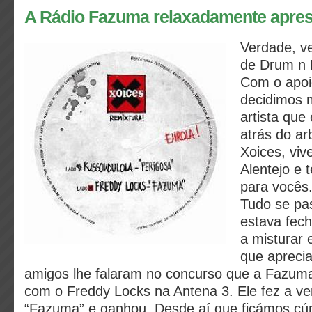
A Rádio Fazuma relaxadamente apres
Verdade, v
de Drum n 
Com o apoi
decidimos 
artista que
atrás do ar
Xoices, viv
Alentejo e
para vocês
Tudo se pa
estava fec
a misturar 
que apreci
amigos lhe falaram no concurso que a Fazuma
com o Freddy Locks na Antena 3. Ele fez a ve
“Fazuma” e ganhou. Desde aí que ficámos cú