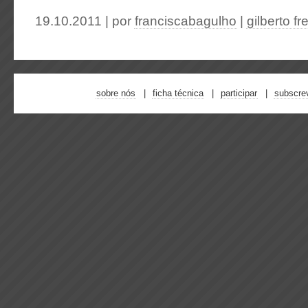
19.10.2011 | por
franciscabagulho
|
gilberto fr
sobre nós
ficha técnica
participar
subscre