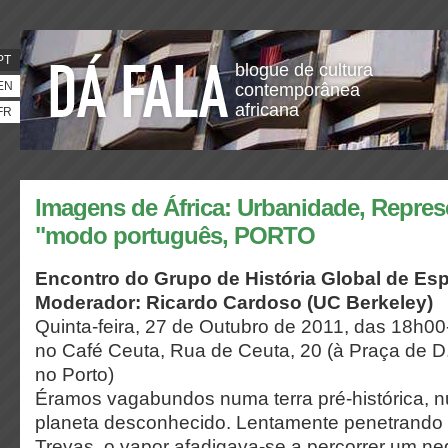
PT
blogue de cultura
EN
contemporânea
africana
FR
Imagens de África: Urbanidade, Repres
"modo português, PORTO
Encontro do Grupo de História Global de Es
Moderador: Ricardo Cardoso (UC Berkeley)
Quinta-feira, 27 de Outubro de 2011, das 18h0
no Café Ceuta, Rua de Ceuta, 20 (à Praça de D.
no Porto)
Éramos vagabundos numa terra pré-histórica, n
planeta desconhecido. Lentamente penetrando
Trevas, o vapor afadigava-se a percorrer um ne